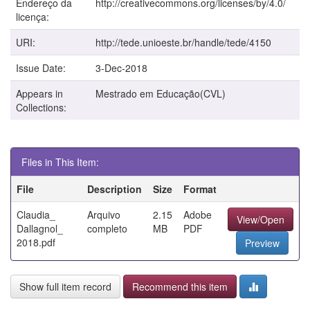
Endereço da
http://creativecommons.org/licenses/by/4.0/
licença:
URI:
http://tede.unioeste.br/handle/tede/4150
Issue Date:
3-Dec-2018
Appears in
Mestrado em Educação(CVL)
Collections:
Files in This Item:
File
Description
Size
Format
Claudia_
Arquivo
2.15
Adobe
View/Open
Dallagnol_
completo
MB
PDF
2018.pdf
Preview
Show full item record
Recommend this item