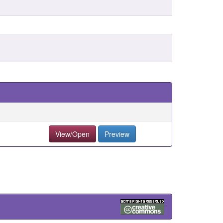
View/Open
Preview