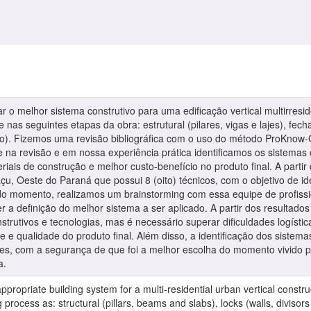
r o melhor sistema construtivo para uma edificação vertical multirresi
nas seguintes etapas da obra: estrutural (pilares, vigas e lajes), fech
so). Fizemos uma revisão bibliográfica com o uso do método ProKnow-C 
na revisão e em nossa experiência prática identificamos os sistemas 
riais de construção e melhor custo-benefício no produto final. A partir
u, Oeste do Paraná que possui 8 (oito) técnicos, com o objetivo de ide
 momento, realizamos um brainstorming com essa equipe de profissiona
zer a definição do melhor sistema a ser aplicado. A partir dos resulta
trutivos e tecnologias, mas é necessário superar dificuldades logíst
e e qualidade do produto final. Além disso, a identificação dos sistem
res, com a segurança de que foi a melhor escolha do momento vivido p
a.
 appropriate building system for a multi-residential urban vertical con
process as: structural (pillars, beams and slabs), locks (walls, divisors