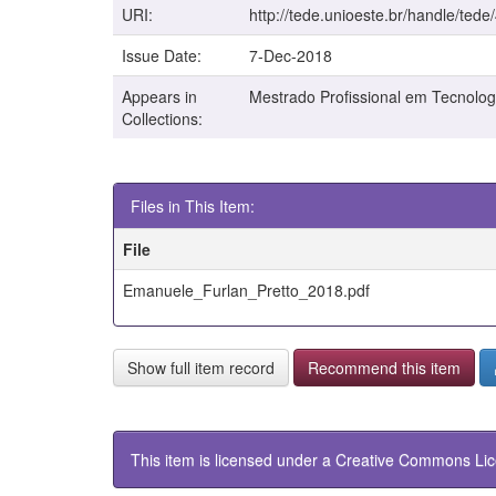
URI:
http://tede.unioeste.br/handle/tede
Issue Date:
7-Dec-2018
Appears in
Mestrado Profissional em Tecnolog
Collections:
Files in This Item:
File
Emanuele_Furlan_Pretto_2018.pdf
Show full item record
Recommend this item
This item is licensed under a
Creative Commons Li