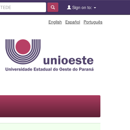
Sign on to:
English
Español
Português