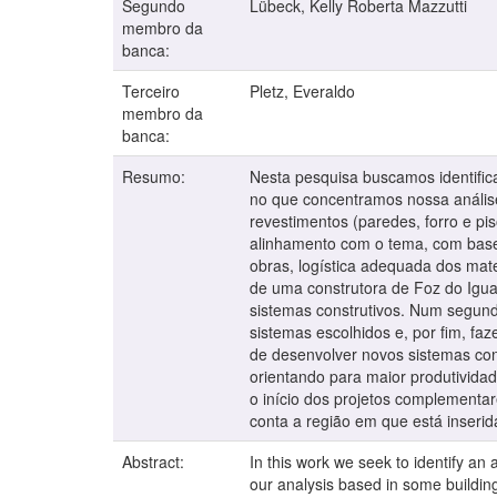
Segundo
Lübeck, Kelly Roberta Mazzutti
membro da
banca:
Terceiro
Pletz, Everaldo
membro da
banca:
Resumo:
Nesta pesquisa buscamos identifica
no que concentramos nossa análise 
revestimentos (paredes, forro e pi
alinhamento com o tema, com base 
obras, logística adequada dos mate
de uma construtora de Foz do Iguaç
sistemas construtivos. Num segundo
sistemas escolhidos e, por fim, fa
de desenvolver novos sistemas cons
orientando para maior produtividad
o início dos projetos complementa
conta a região em que está inserid
Abstract:
In this work we seek to identify an
our analysis based in some building 