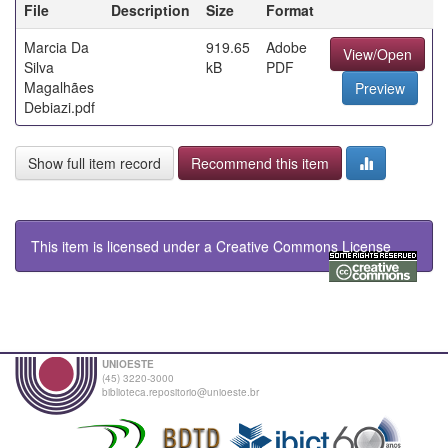
File
Description
Size
Format
Marcia Da
919.65
Adobe
View/Open
Silva
kB
PDF
Magalhães
Preview
Debiazi.pdf
Show full item record
Recommend this item
This item is licensed under a
Creative Commons License
UNIOESTE
(45) 3220-3000
biblioteca.repositorio@unioeste.br