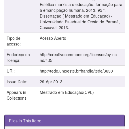
Estética marxista e educação: formação para
a emancipação humana. 2013. 95 f.
Dissertação ( Mestrado em Educação) -
Universidade Estadual do Oeste do Paraná,
Cascavel, 2013.
Tipo de
Acesso Aberto
acesso:
Endereço da
http://creativecommons.org/licenses/by-nc-
licença:
nd/4.0/
URI:
http://tede.unioeste.br/handle/tede/3630
Issue Date:
29-Apr-2013
Appears in
Mestrado em Educação(CVL)
Collections:
Files in This Item: