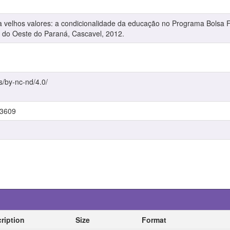
a velhos valores: a condicionalidade da educação no Programa Bolsa F
 do Oeste do Paraná, Cascavel, 2012.
s/by-nc-nd/4.0/
/3609
ription
Size
Format