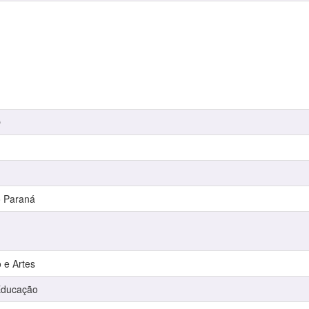
O
o Paraná
 e Artes
Educação