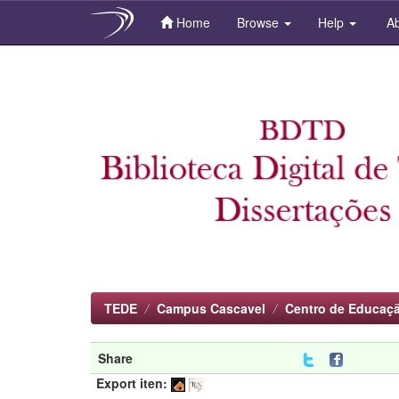
Home
Browse
Help
Ab
Skip
navigation
TEDE
Campus Cascavel
Centro de Educaçã
Share
Export iten: