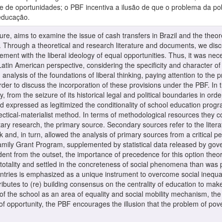
 de oportunidades; o PBF incentiva a ilusão de que o problema da pobr
 educação.
ture, aims to examine the issue of cash transfers in Brazil and the theor
. Through a theoretical and research literature and documents, we disc
rement with the liberal ideology of equal opportunities. Thus, it was nec
 Latin American perspective, considering the specificity and character 
alysis of the foundations of liberal thinking, paying attention to the 
order to discuss the incorporation of these provisions under the PBF. In
, from the seizure of its historical legal and political boundaries in orde
 expressed as legitimized the conditionality of school education prog
ctical-materialist method. In terms of methodological resources they co
y research, the primary source. Secondary sources refer to the litera
k and, in turn, allowed the analysis of primary sources from a critical 
Family Grant Program, supplemented by statistical data released by g
ent from the outset, the importance of precedence for this option the
f totality and settled in the concreteness of social phenomena than was
untries is emphasized as a unique instrument to overcome social inequali
tributes to (re) building consensus on the centrality of education to 
f of the school as an area of equality and social mobility mechanism, the
of opportunity, the PBF encourages the illusion that the problem of pover