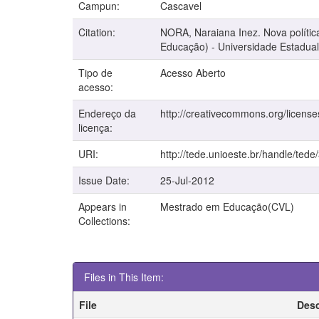
Campun:
Cascavel
Citation:
NORA, Naraiana Inez. Nova polític
Educação) - Universidade Estadual
Tipo de
Acesso Aberto
acesso:
Endereço da
http://creativecommons.org/license
licença:
URI:
http://tede.unioeste.br/handle/tede
Issue Date:
25-Jul-2012
Appears in
Mestrado em Educação(CVL)
Collections:
Files in This Item:
File
Desc