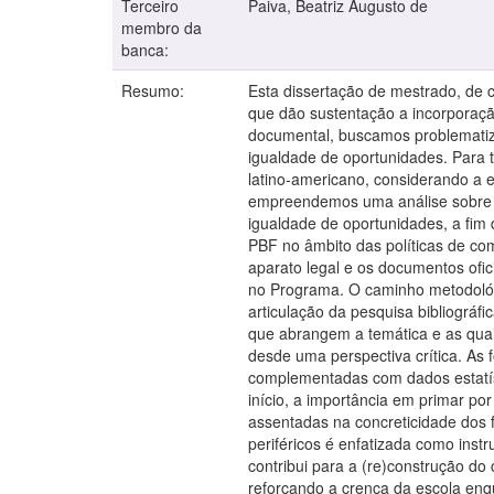
Terceiro
Paiva, Beatriz Augusto de
membro da
banca:
Resumo:
Esta dissertação de mestrado, de c
que dão sustentação a incorporaçã
documental, buscamos problematiza
igualdade de oportunidades. Para t
latino-americano, considerando a 
empreendemos uma análise sobre o
igualdade de oportunidades, a fim 
PBF no âmbito das políticas de comb
aparato legal e os documentos ofi
no Programa. O caminho metodológi
articulação da pesquisa bibliográfi
que abrangem a temática e as quai
desde uma perspectiva crítica. As 
complementadas com dados estatís
início, a importância em primar por
assentadas na concreticidade dos f
periféricos é enfatizada como ins
contribui para a (re)construção d
reforçando a crença da escola enq