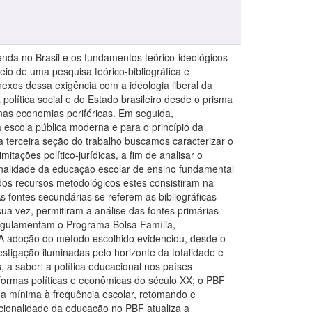
renda no Brasil e os fundamentos teórico-ideológicos
o de uma pesquisa teórico-bibliográfica e
exos dessa exigência com a ideologia liberal da
olítica social e do Estado brasileiro desde o prisma
nas economias periféricas. Em seguida,
escola pública moderna e para o princípio da
a terceira seção do trabalho buscamos caracterizar o
tações político-jurídicas, a fim de analisar o
onalidade da educação escolar de ensino fundamental
dos recursos metodológicos estes consistiram na
As fontes secundárias se referem as bibliográficas
a vez, permitiram a análise das fontes primárias
 regulamentam o Programa Bolsa Família,
A adoção do método escolhido evidenciou, desde o
estigação iluminadas pelo horizonte da totalidade e
 a saber: a política educacional nos países
eformas políticas e econômicas do século XX; o PBF
da mínima à frequência escolar, retomando e
cionalidade da educação no PBF atualiza a