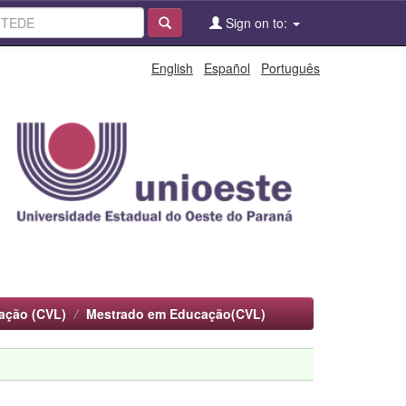
Sign on to:
English
Español
Português
ação (CVL)
Mestrado em Educação(CVL)