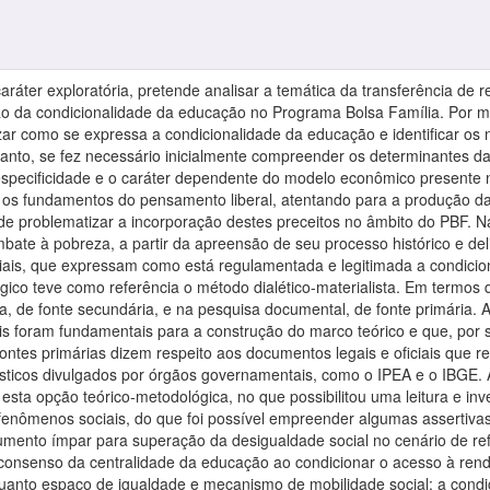
aráter exploratória, pretende analisar a temática da transferência de 
o da condicionalidade da educação no Programa Bolsa Família. Por mei
r como se expressa a condicionalidade da educação e identificar os n
anto, se fez necessário inicialmente compreender os determinantes da p
especificidade e o caráter dependente do modelo econômico presente 
s fundamentos do pensamento liberal, atentando para a produção da 
de problematizar a incorporação destes preceitos no âmbito do PBF. N
ate à pobreza, a partir da apreensão de seu processo histórico e delimi
ciais, que expressam como está regulamentada e legitimada a condici
co teve como referência o método dialético-materialista. Em termos 
ca, de fonte secundária, e na pesquisa documental, de fonte primária. 
s foram fundamentais para a construção do marco teórico e que, por su
fontes primárias dizem respeito aos documentos legais e oficiais que
ticos divulgados por órgãos governamentais, como o IPEA e o IBGE. 
 esta opção teórico-metodológica, no que possibilitou uma leitura e inv
enômenos sociais, do que foi possível empreender algumas assertivas,
trumento ímpar para superação da desigualdade social no cenário de r
o consenso da centralidade da educação ao condicionar o acesso à ren
uanto espaço de igualdade e mecanismo de mobilidade social; a condi