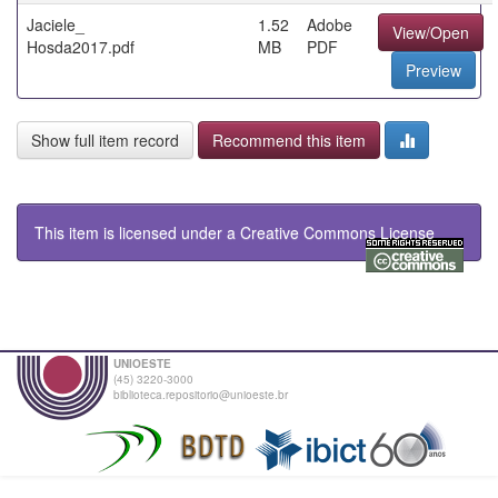
Jaciele_
1.52
Adobe
View/Open
Hosda2017.pdf
MB
PDF
Preview
Show full item record
Recommend this item
This item is licensed under a
Creative Commons License
UNIOESTE
(45) 3220-3000
biblioteca.repositorio@unioeste.br