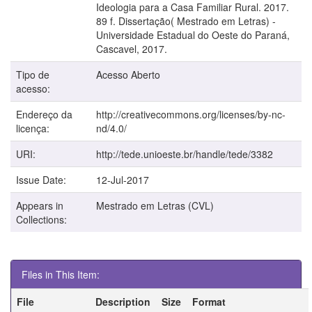
Ideologia para a Casa Familiar Rural. 2017.
89 f. Dissertação( Mestrado em Letras) -
Universidade Estadual do Oeste do Paraná,
Cascavel, 2017.
Tipo de
Acesso Aberto
acesso:
Endereço da
http://creativecommons.org/licenses/by-nc-
licença:
nd/4.0/
URI:
http://tede.unioeste.br/handle/tede/3382
Issue Date:
12-Jul-2017
Appears in
Mestrado em Letras (CVL)
Collections:
Files in This Item:
File
Description
Size
Format