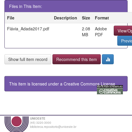
Files in This Item:
File
Description
Size
Format
Flávia_Adada2017.pdf
2.08
Adobe
View/O
MB
PDF
Previ
Show full item record
Recommend this item
This item is licensed under a
Creative Commons License
UNIOESTE
(45) 3220-3000
biblioteca.repositorio@unioeste.br