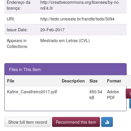
Endereço da
http://creativecommons.org/licenses/by-nc-
licença:
nd/4.0/
URI:
http://tede.unioeste.br/handle/tede/3094
Issue Date:
20-Feb-2017
Appears in
Mestrado em Letras (CVL)
Collections:
Files in This Item:
File
Description
Size
Format
Kaline_Cavalheiro2017.pdf
850.54
Adobe
kB
PDF
Show full item record
Recommend this item