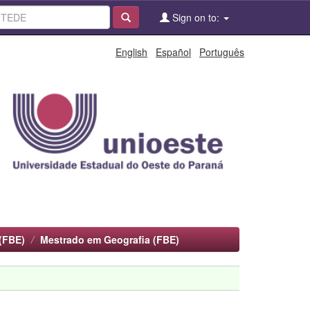
Sign on to:
English
Español
Português
(FBE)
Mestrado em Geografia (FBE)