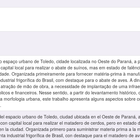
o espaço urbano de Toledo, cidade localizada no Oeste do Paraná, a pa
capital local para realizar o abate de suínos, mas em estado de falênc
idade. Organizada primeiramente para fornecer matéria-prima à manu
ndustrial frigorífica do Brasil, com destaque para o abate de aves. A
 atração de mão de obra, a necessidade de implantação de uma infra
icos e financeiros. Nesse sentido, a partir do levantamento histórico, 
 morfologia urbana, este trabalho apresenta alguns aspectos sobre com
.
del espacio urbano de Toledo, ciudad ubicada en el Oeste de Paraná, a p
on capital local para realizar el matadero de cerdos, pero en estado 
en la ciudad. Organizada primero para suministrar materia prima a la 
nta industrial frigorífica de Brasil, con destaque para el matadero de