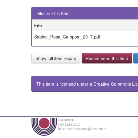
Files in This Item:
File
Sabine_Rosa_Campos _2017.pdf
Show full item record
Recommend this item
This item is licensed under a
Creative Commons Li
UNIOESTE
(45) 3220-3000
biblioteca.repositorio@unioeste.br