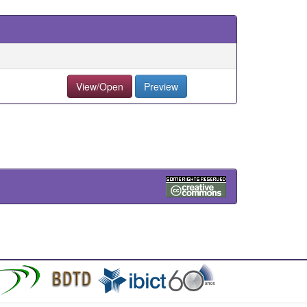
View/Open
Preview