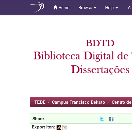
Home
Browse
Help
Ab
Skip
navigation
TEDE
Campus Francisco Beltrão
Centro de
Share
Export iten: