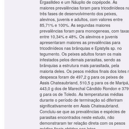
Ergasilideo e um Náuplio de copépode. As
maiores prevalências foram para tricodinídeos n
três fases de desenvolvimento dos peixes,
alevinos, juvenis e adultos, com valores entre
85,71% e 100%. As segundas maiores
prevalências foram para monogeneas, com taxa
entre 10,34% e 48%. Os alevinos e juvenis
apresentaram maiores as prevalências para
tricodinídeos nas brânquias e Epistylis sp. no
tegumento. Os peixes adultos foram os mais
infestados pelos demais parasitas, sendo as
brânquias a estrutura mais parasitada, pela
maioria deles. Os pesos médios finais dos lotes 
despesca foram de 497,2 g para os peixes de
Assis Chateaubriand, 510,5 g para os de Maripá
443,0 g dos de Marechal Cândido Rondon e 379
g para os de Toledo. As temperaturas médias
durante o período de terminação só diferiram
significativamente em Assis Chateaubriand.
Concluiu-se que as prevalências e espécies de
parasitas encontrados neste estudo, não
demonstraram ter relação direta com os pesos
médios finais obtidos nos lotes.