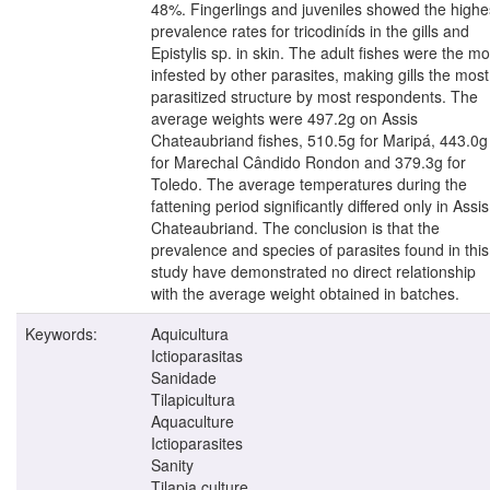
48%. Fingerlings and juveniles showed the highe
prevalence rates for tricodiníds in the gills and
Epistylis sp. in skin. The adult fishes were the mo
infested by other parasites, making gills the most
parasitized structure by most respondents. The
average weights were 497.2g on Assis
Chateaubriand fishes, 510.5g for Maripá, 443.0g
for Marechal Cândido Rondon and 379.3g for
Toledo. The average temperatures during the
fattening period significantly differed only in Assis
Chateaubriand. The conclusion is that the
prevalence and species of parasites found in this
study have demonstrated no direct relationship
with the average weight obtained in batches.
Keywords:
Aquicultura
Ictioparasitas
Sanidade
Tilapicultura
Aquaculture
Ictioparasites
Sanity
Tilapia culture