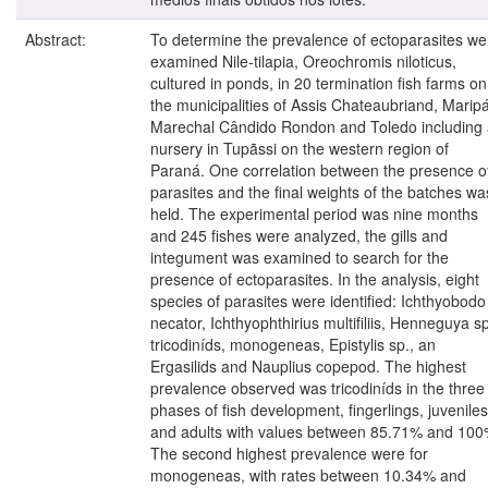
Abstract:
To determine the prevalence of ectoparasites we
examined Nile-tilapia, Oreochromis niloticus,
cultured in ponds, in 20 termination fish farms on
the municipalities of Assis Chateaubriand, Maripá
Marechal Cândido Rondon and Toledo including
nursery in Tupãssi on the western region of
Paraná. One correlation between the presence o
parasites and the final weights of the batches wa
held. The experimental period was nine months
and 245 fishes were analyzed, the gills and
integument was examined to search for the
presence of ectoparasites. In the analysis, eight
species of parasites were identified: Ichthyobodo
necator, Ichthyophthirius multifiliis, Henneguya sp
tricodiníds, monogeneas, Epistylis sp., an
Ergasilids and Nauplius copepod. The highest
prevalence observed was tricodiníds in the three
phases of fish development, fingerlings, juveniles
and adults with values between 85.71% and 100
The second highest prevalence were for
monogeneas, with rates between 10.34% and