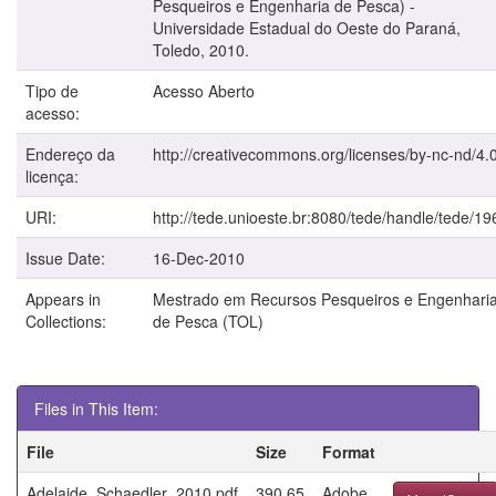
Pesqueiros e Engenharia de Pesca) -
Universidade Estadual do Oeste do Paraná,
Toledo, 2010.
Tipo de
Acesso Aberto
acesso:
Endereço da
http://creativecommons.org/licenses/by-nc-nd/4.0
licença:
URI:
http://tede.unioeste.br:8080/tede/handle/tede/19
Issue Date:
16-Dec-2010
Appears in
Mestrado em Recursos Pesqueiros e Engenhari
Collections:
de Pesca (TOL)
Files in This Item:
File
Size
Format
Adelaide_Schaedler_2010.pdf
390.65
Adobe