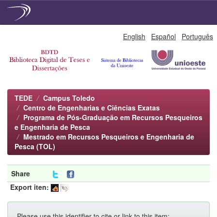
Skip
English
Español
Português
navigation
TEDE
Campus Toledo
Centro de Engenharias e Ciências Exatas
Programa de Pós-Graduação em Recursos Pesqueiros
e Engenharia de Pesca
Mestrado em Recursos Pesqueiros e Engenharia de
Pesca (TOL)
Share
Export iten:
Please use this identifier to cite or link to this item: