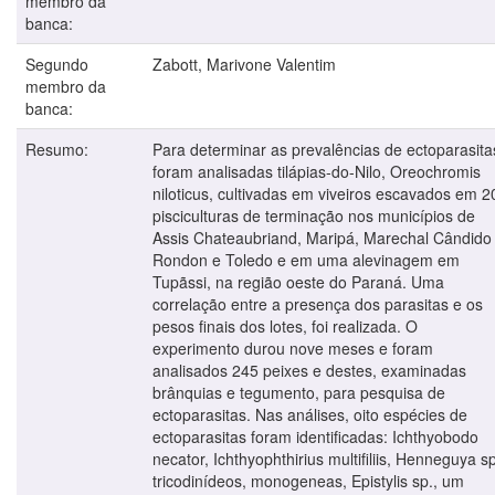
membro da
banca:
Segundo
Zabott, Marivone Valentim
membro da
banca:
Resumo:
Para determinar as prevalências de ectoparasita
foram analisadas tilápias-do-Nilo, Oreochromis
niloticus, cultivadas em viveiros escavados em 2
pisciculturas de terminação nos municípios de
Assis Chateaubriand, Maripá, Marechal Cândido
Rondon e Toledo e em uma alevinagem em
Tupãssi, na região oeste do Paraná. Uma
correlação entre a presença dos parasitas e os
pesos finais dos lotes, foi realizada. O
experimento durou nove meses e foram
analisados 245 peixes e destes, examinadas
brânquias e tegumento, para pesquisa de
ectoparasitas. Nas análises, oito espécies de
ectoparasitas foram identificadas: Ichthyobodo
necator, Ichthyophthirius multifiliis, Henneguya sp
tricodinídeos, monogeneas, Epistylis sp., um