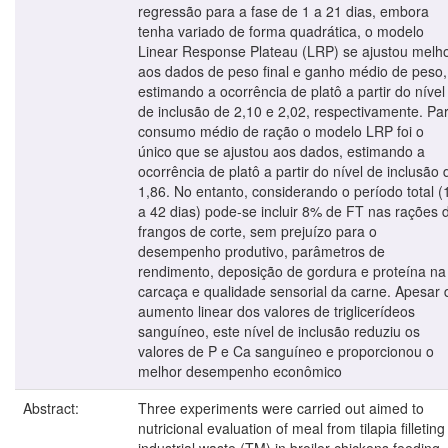
regressão para a fase de 1 a 21 dias, embora
tenha variado de forma quadrática, o modelo
Linear Response Plateau (LRP) se ajustou melh
aos dados de peso final e ganho médio de peso,
estimando a ocorrência de platô a partir do nível
de inclusão de 2,10 e 2,02, respectivamente. Pa
consumo médio de ração o modelo LRP foi o
único que se ajustou aos dados, estimando a
ocorrência de platô a partir do nível de inclusão 
1,86. No entanto, considerando o período total (
a 42 dias) pode-se incluir 8% de FT nas rações 
frangos de corte, sem prejuízo para o
desempenho produtivo, parâmetros de
rendimento, deposição de gordura e proteína na
carcaça e qualidade sensorial da carne. Apesar 
aumento linear dos valores de triglicerídeos
sanguíneo, este nível de inclusão reduziu os
valores de P e Ca sanguíneo e proporcionou o
melhor desempenho econômico
Abstract:
Three experiments were carried out aimed to
nutricional evaluation of meal from tilapia filleting
industrial waste (TM) in broiler chickens feeding.