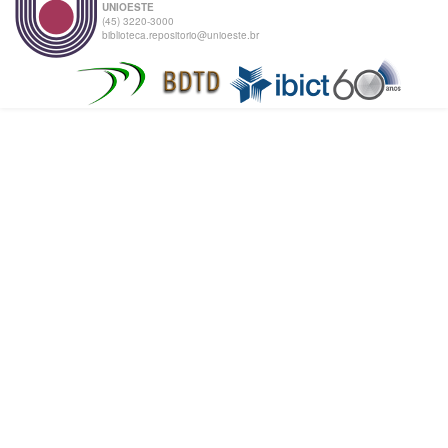
UNIOESTE
(45) 3220-3000
biblioteca.repositorio@unioeste.br