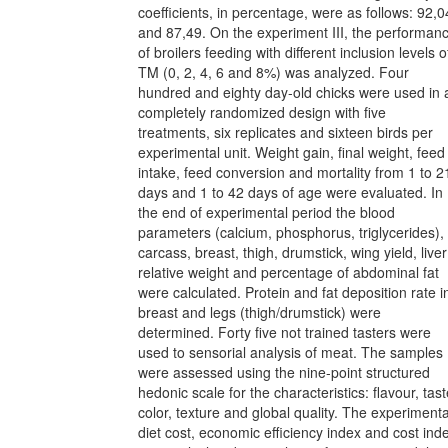
coefficients, in percentage, were as follows: 92,0
and 87,49. On the experiment III, the performan
of broilers feeding with different inclusion levels o
TM (0, 2, 4, 6 and 8%) was analyzed. Four
hundred and eighty day-old chicks were used in 
completely randomized design with five
treatments, six replicates and sixteen birds per
experimental unit. Weight gain, final weight, feed
intake, feed conversion and mortality from 1 to 2
days and 1 to 42 days of age were evaluated. In
the end of experimental period the blood
parameters (calcium, phosphorus, triglycerides),
carcass, breast, thigh, drumstick, wing yield, liver
relative weight and percentage of abdominal fat
were calculated. Protein and fat deposition rate i
breast and legs (thigh/drumstick) were
determined. Forty five not trained tasters were
used to sensorial analysis of meat. The samples
were assessed using the nine-point structured
hedonic scale for the characteristics: flavour, tast
color, texture and global quality. The experimenta
diet cost, economic efficiency index and cost ind