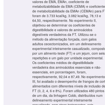
valores de EMA, EMAn, coeficiente de
metabolizabilidade da EMA (CEMA) e coeficiente
de metabolizabilidade da EMAn (CEMAn) para F
foram de 3.733 kcal/kg, 3.082 kcal/kg, 78,13 e
64,50, respectivamente. No experimento II,
objetivou-se determinar os coeficientes de
digestibilidade e valores de aminoácidos
digestíveis verdadeiros da FT. Utilizou-se o
método da alimentação forçada, com galos
adultos cecectomizados, em um delineamento
experimental inteiramente casualizado, compost
por um alimento-teste (FT) e um jejum, com seis
repetições e um galo por unidade experimental.
Os coeficientes médios de digestibilidade
verdadeira dos aminoácidos essenciais e não-
essenciais, em porcentagem, foram,
respectivamente, 92,04 e 87,49. No experimento
III, foi avaliado o desempenho de frangos de cor
alimentados com diferentes níveis de inclusão d
FT (0, 2, 4, 6 e 8%). Foram utilizados 480 pintos
de um dia, da linhagem Cobb, distribuídos num
delineamento experimental inteiramente
casualizado, com cinco tratamentos, seis