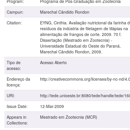
Program:
Programa de Pós-Graduação em Zootecnia
Campun:
Marechal Cândido Rondon
Citation:
EYNG, Cinthia. Avaliação nutricional da farinha 
resíduos da indústria de filetagem de tilápias na
alimentação de frangos de corte. 2009. 70 f.
Dissertação (Mestrado em Zootecnia) -
Universidade Estadual do Oeste do Paraná,
Marechal Cândido Rondon, 2009.
Tipo de
Acesso Aberto
acesso:
Endereço da
http://creativecommons.org/licenses/by-nc-nd/4.0
licença:
URI:
http://tede.unioeste.br:8080/tede/handle/tede/16
Issue Date:
12-Mar-2009
Appears in
Mestrado em Zootecnia (MCR)
Collections: