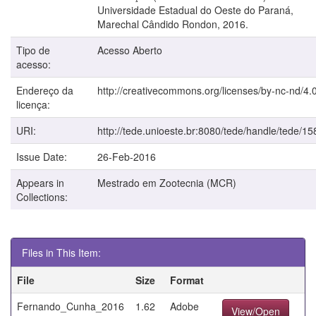
Universidade Estadual do Oeste do Paraná,
Marechal Cândido Rondon, 2016.
Tipo de
Acesso Aberto
acesso:
Endereço da
http://creativecommons.org/licenses/by-nc-nd/4.0
licença:
URI:
http://tede.unioeste.br:8080/tede/handle/tede/15
Issue Date:
26-Feb-2016
Appears in
Mestrado em Zootecnia (MCR)
Collections:
Files in This Item:
File
Size
Format
Fernando_Cunha_2016
1.62
Adobe
View/Open