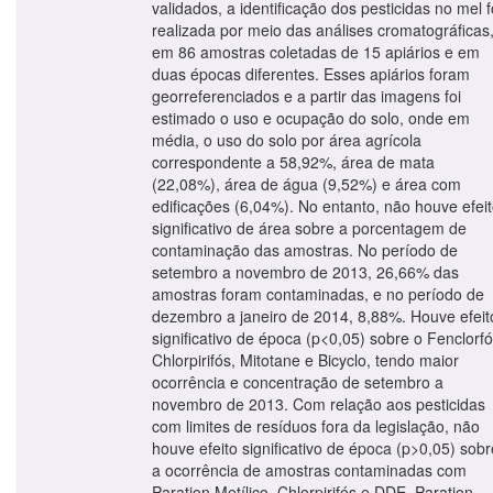
validados, a identificação dos pesticidas no mel f
realizada por meio das análises cromatográficas
em 86 amostras coletadas de 15 apiários e em
duas épocas diferentes. Esses apiários foram
georreferenciados e a partir das imagens foi
estimado o uso e ocupação do solo, onde em
média, o uso do solo por área agrícola
correspondente a 58,92%, área de mata
(22,08%), área de água (9,52%) e área com
edificações (6,04%). No entanto, não houve efei
significativo de área sobre a porcentagem de
contaminação das amostras. No período de
setembro a novembro de 2013, 26,66% das
amostras foram contaminadas, e no período de
dezembro a janeiro de 2014, 8,88%. Houve efeit
significativo de época (p<0,05) sobre o Fenclorfó
Chlorpirifós, Mitotane e Bicyclo, tendo maior
ocorrência e concentração de setembro a
novembro de 2013. Com relação aos pesticidas
com limites de resíduos fora da legislação, não
houve efeito significativo de época (p>0,05) sobr
a ocorrência de amostras contaminadas com
Paration Metílico, Chlorpirifós e DDE. Paration