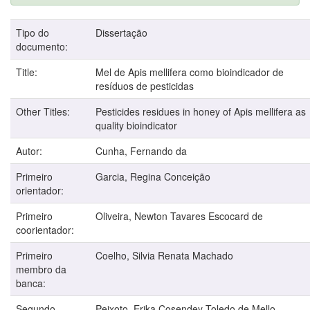
Tipo do
Dissertação
documento:
Title:
Mel de Apis mellifera como bioindicador de
resíduos de pesticidas
Other Titles:
Pesticides residues in honey of Apis mellifera as
quality bioindicator
Autor:
Cunha, Fernando da
Primeiro
Garcia, Regina Conceição
orientador:
Primeiro
Oliveira, Newton Tavares Escocard de
coorientador:
Primeiro
Coelho, Silvia Renata Machado
membro da
banca:
Segundo
Peixoto, Erika Cosendey Toledo de Mello