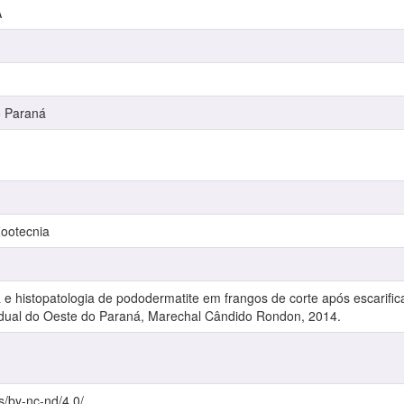
A
o Paraná
ootecnia
ia e histopatologia de pododermatite em frangos de corte após escarifi
adual do Oeste do Paraná, Marechal Cândido Rondon, 2014.
s/by-nc-nd/4.0/