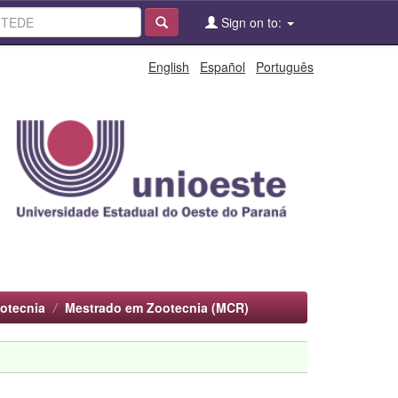
Sign on to:
English
Español
Português
otecnia
Mestrado em Zootecnia (MCR)