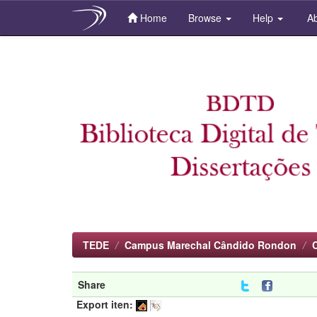
Home
Browse
Help
Ab
Skip
navigation
TEDE
Campus Marechal Cândido Rondon
Share
Export iten: