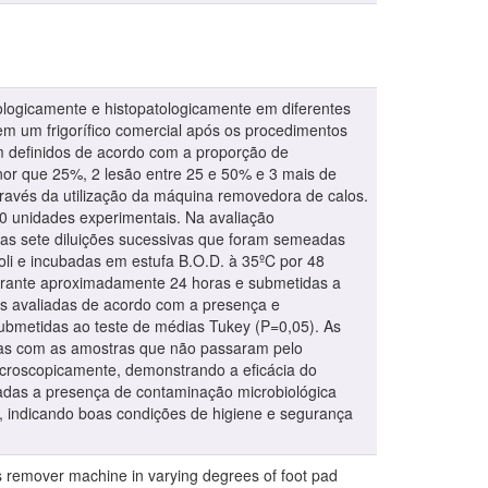
iologicamente e histopatologicamente em diferentes
em um frigorífico comercial após os procedimentos
m definidos de acordo com a proporção de
nor que 25%, 2 lesão entre 25 e 50% e 3 mais de
ravés da utilização da máquina removedora de calos.
0 unidades experimentais. Na avaliação
adas sete diluições sucessivas que foram semeadas
oli e incubadas em estufa B.O.D. à 35ºC por 48
durante aproximadamente 24 horas e submetidas a
as avaliadas de acordo com a presença e
 submetidas ao teste de médias Tukey (P=0,05). As
as com as amostras que não passaram pelo
croscopicamente, demonstrando a eficácia do
adas a presença de contaminação microbiológica
ra, indicando boas condições de higiene e segurança
ers remover machine in varying degrees of foot pad