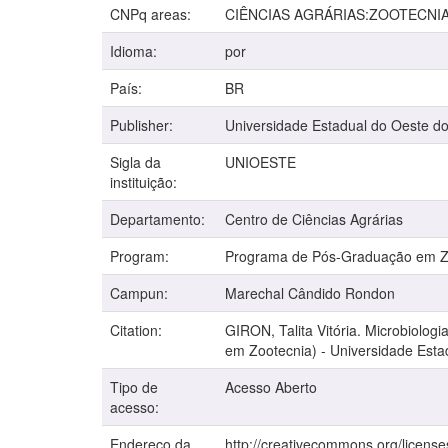
CNPq areas:
CIÊNCIAS AGRÁRIAS:ZOOTECNI
Idioma:
por
País:
BR
Publisher:
Universidade Estadual do Oeste d
Sigla da
UNIOESTE
instituição:
Departamento:
Centro de Ciências Agrárias
Program:
Programa de Pós-Graduação em Z
Campun:
Marechal Cândido Rondon
Citation:
GIRON, Talita Vitória. Microbiolog
em Zootecnia) - Universidade Est
Tipo de
Acesso Aberto
acesso:
Endereço da
http://creativecommons.org/license