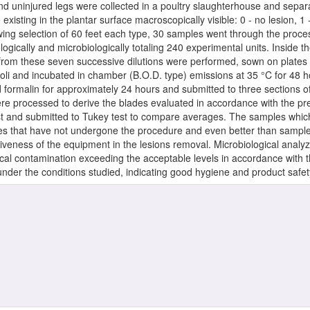
 and uninjured legs were collected in a poultry slaughterhouse and sepa
existing in the plantar surface macroscopically visible: 0 - no lesion,
ng selection of 60 feet each type, 30 samples went through the process
gically and microbiologically totaling 240 experimental units. Inside t
from these seven successive dilutions were performed, sown on plates f
 coli and incubated in chamber (B.O.D. type) emissions at 35 °C for 48 h
formalin for approximately 24 hours and submitted to three sections of 
e processed to derive the blades evaluated in accordance with the pres
st and submitted to Tukey test to compare averages. The samples whi
s that have not undergone the procedure and even better than samples
ctiveness of the equipment in the lesions removal. Microbiological anal
cal contamination exceeding the acceptable levels in accordance with t
under the conditions studied, indicating good hygiene and product safet