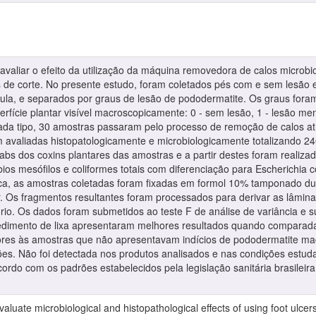
i avaliar o efeito da utilização da máquina removedora de calos microb
 de corte. No presente estudo, foram coletados pés com e sem lesão 
la, e separados por graus de lesão de pododermatite. Os graus fora
rfície plantar visível macroscopicamente: 0 - sem lesão, 1 - lesão me
da tipo, 30 amostras passaram pelo processo de remoção de calos at
 avaliadas histopatologicamente e microbiologicamente totalizando 24
abs dos coxins plantares das amostras e a partir destes foram realiz
s mesófilos e coliformes totais com diferenciação para Escherichia c
gica, as amostras coletadas foram fixadas em formol 10% tamponado 
r. Os fragmentos resultantes foram processados para derivar as lâmin
atório. Os dados foram submetidos ao teste F de análise de variância e
edimento de lixa apresentaram melhores resultados quando comparad
res às amostras que não apresentavam indícios de pododermatite ma
es. Não foi detectada nos produtos analisados e nas condições estud
acordo com os padrões estabelecidos pela legislação sanitária brasilei
evaluate microbiological and histopathological effects of using foot ulc