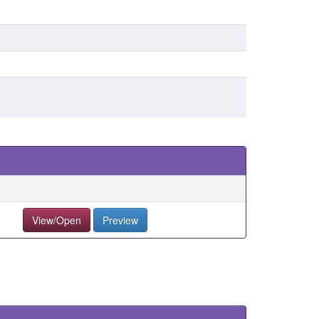
View/Open
Preview