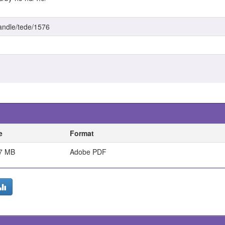
handle/tede/1576
e
Format
7 MB
Adobe PDF