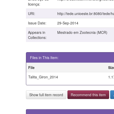
licença:
URI:
http://tede.unioeste.br:8080/tede/
Issue Date:
29-Sep-2014
Appears in
Mestrado em Zootecnia (MCR)
Collections:
Files in This Item:
File
Siz
Talita_Giron_2014
1.1
Show full item record
Recommend this item