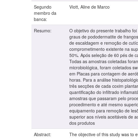
Segundo
Viott, Aline de Marco
membro da
banca:
Resumo:
O objetivo do presente trabalho fo
graus de pododermatite de frangos
de escaldagem e remoção de cutícu
comprometimento existente na supe
50%. Após seleção de 60 pés de ca
Todas as amostras coletadas foram
microbiológica, foram coletados sw
em Placas para contagem de aeróbio
horas. Para a análise histopatoló
três secções de cada coxim planta
quantificação do infiltrado inflam
amostras que passaram pelo proc
procedimento e até mesmo superio
equipamento para remoção de lesõ
superior aos níveis aceitáveis de 
dos produtos
Abstract:
The objective of this study was to 