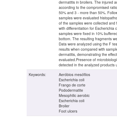
dermatitis in broilers. The injured
according to the compromised ratio 
50% and 3 - more than 50%. Followi
samples were evaluated histopatholo
of the samples were collected and 
with differentiation for Escherichia
samples were fixed in 10% buffered 
bottom. The resulting fragments wer
Data were analyzed using the F te
results when compared with sample
dermatitis, demonstrating the effe
evaluated.Presence of microbiologi
detected in the analyzed products 
Keywords:
Aeróbios mesófilos
Escherichia coli
Frango de corte
Pododermatite
Mesophilic aerobic
Escherichia coli
Broiler
Foot ulcers