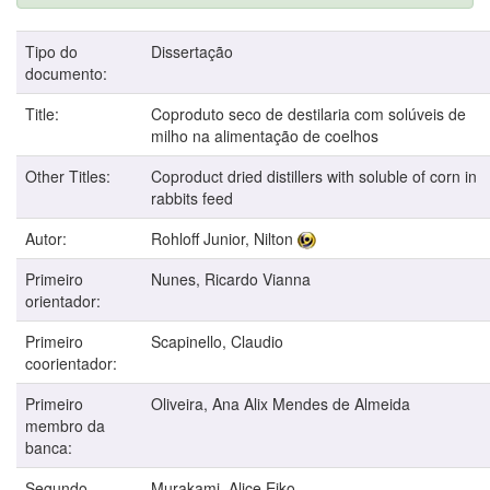
Tipo do
Dissertação
documento:
Title:
Coproduto seco de destilaria com solúveis de
milho na alimentação de coelhos
Other Titles:
Coproduct dried distillers with soluble of corn in
rabbits feed
Autor:
Rohloff Junior, Nilton
Primeiro
Nunes, Ricardo Vianna
orientador:
Primeiro
Scapinello, Claudio
coorientador:
Primeiro
Oliveira, Ana Alix Mendes de Almeida
membro da
banca:
Segundo
Murakami, Alice Eiko