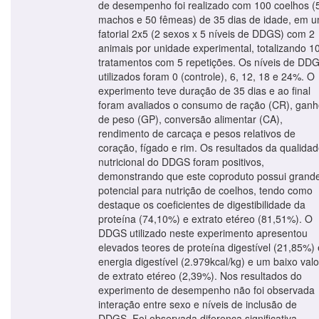
de desempenho foi realizado com 100 coelhos (
machos e 50 fêmeas) de 35 dias de idade, em 
fatorial 2x5 (2 sexos x 5 níveis de DDGS) com 2
animais por unidade experimental, totalizando 1
tratamentos com 5 repetições. Os níveis de DD
utilizados foram 0 (controle), 6, 12, 18 e 24%. O
experimento teve duração de 35 dias e ao final
foram avaliados o consumo de ração (CR), gan
de peso (GP), conversão alimentar (CA),
rendimento de carcaça e pesos relativos de
coração, fígado e rim. Os resultados da qualida
nutricional do DDGS foram positivos,
demonstrando que este coproduto possui grand
potencial para nutrição de coelhos, tendo como
destaque os coeficientes de digestibilidade da
proteína (74,10%) e extrato etéreo (81,51%). O
DDGS utilizado neste experimento apresentou
elevados teores de proteína digestível (21,85%) 
energia digestível (2.979kcal/kg) e um baixo valo
de extrato etéreo (2,39%). Nos resultados do
experimento de desempenho não foi observada
interação entre sexo e níveis de inclusão de
DDGS. Foi observada diferença significativa