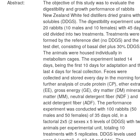
Abstract:
The objective of this study was to evaluate the
digestibility and growth performance of rabbits
New Zealand White fed distillers dried grains wit
solubles (DDGS). The digestibility experiment us
20 rabbits (10 males and 10 females) with 45 da
old divided into two treatments. Treatments were
formed by the reference diet (no DDGS) and the
test diet, consisting of basal diet plus 30% DDGS
The animals were housed individually in
metabolism cages. The experiment lasted 14
days, being the first 10 days for adaptation and t
last 4 days for fecal collection. Feces were
collected and stored every day in the morning for
further analysis of crude protein (CP), ether extra
(EE), gross energy (GE), dry matter (DM) minera
matter (MM), neutral detergent fiber (NDF ) and
acid detergent fiber (ADF). The performance
experiment was conducted with 100 rabbits (50
males and 50 females) of 35 days old, in a
factorial 2x5 (2 sexes x 5 levels of DDGS) with t
animals per experimental unit, totaling 10
treatments with 5 replicates. DDGS levels used
were 0 (control), 6, 12, 18 and 24%. The