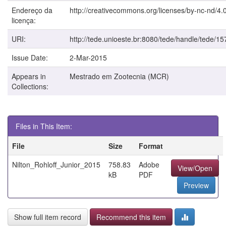
Endereço da
http://creativecommons.org/licenses/by-nc-nd/4.0
licença:
URI:
http://tede.unioeste.br:8080/tede/handle/tede/15
Issue Date:
2-Mar-2015
Appears in
Mestrado em Zootecnia (MCR)
Collections:
Files in This Item:
File
Size
Format
Nilton_Rohloff_Junior_2015
758.83
Adobe
View/Open
kB
PDF
Preview
Show full item record
Recommend this item