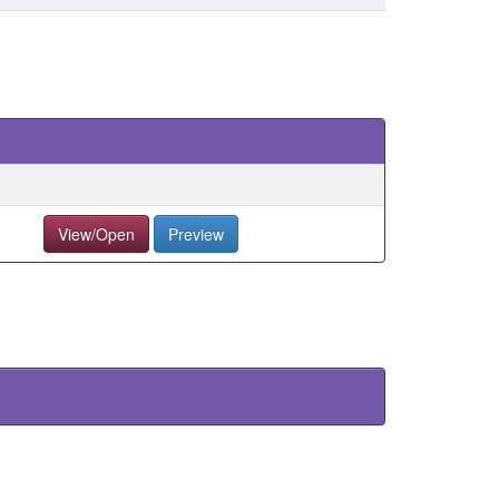
View/Open
Preview