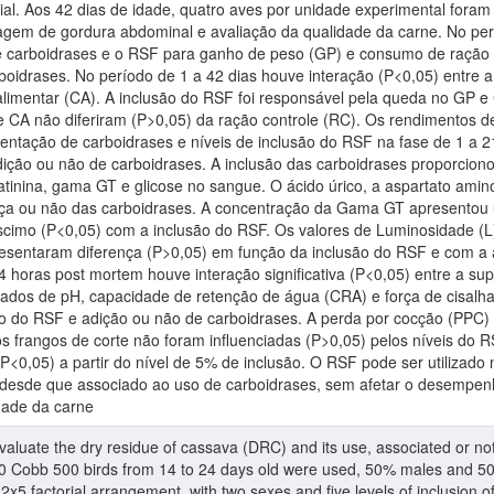
ial. Aos 42 dias de idade, quatro aves por unidade experimental fora
tagem de gordura abdominal e avaliação da qualidade da carne. No per
e carboidrases e o RSF para ganho de peso (GP) e consumo de ração
boidrases. No período de 1 a 42 dias houve interação (P<0,05) entre 
alimentar (CA). A inclusão do RSF foi responsável pela queda no GP 
e CA não diferiram (P>0,05) da ração controle (RC). Os rendimentos d
entação de carboidrases e níveis de inclusão do RSF na fase de 1 a 21
dição ou não de carboidrases. A inclusão das carboidrases proporci
reatinina, gama GT e glicose no sangue. O ácido úrico, a aspartato ami
ença ou não das carboidrases. A concentração da Gama GT apresentou 
cimo (P<0,05) com a inclusão do RSF. Os valores de Luminosidade (L)
presentaram diferença (P>0,05) em função da inclusão do RSF e com a 
4 horas post mortem houve interação significativa (P<0,05) entre a s
lisados de pH, capacidade de retenção de água (CRA) e força de cisal
ão do RSF e adição ou não de carboidrases. A perda por cocção (PPC) fo
os frangos de corte não foram influenciadas (P>0,05) pelos níveis do 
<0,05) a partir do nível de 5% de inclusão. O RSF pode ser utilizado n
, desde que associado ao uso de carboidrases, sem afetar o desempen
dade da carne
evaluate the dry residue of cassava (DRC) and its use, associated or no
160 Cobb 500 birds from 14 to 24 days old were used, 50% males and 50
x5 factorial arrangement, with two sexes and five levels of inclusion o