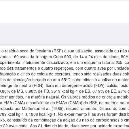
iar o resíduo seco de fecularia (RSF) e sua utilização, associada ou n
ilizadas 160 aves da linhagem Cobb 500, de 14 a 24 dias de idade, 
perimental inteiramente casualizado, em um esquema fatorial 2x5, cons
ando dez tratamentos e quatro repetições, com quatro aves por unidad
daptação e cinco de coleta de excretas, tendo sido realizadas duas col
s de circulação forçada de ar a 55ºC, submetidas à análise de matéria
 detergente neutro (FDN), fibra em detergente ácido (FDA), cálcio, fós
89,86% de MS, 0,98% de PB, 3519 kcal kg-1 de EB, 0,19% de EE, 27% 
 de magnésio, na matéria natural. Os valores médios de energia metab
 da EMA (CMA) e coeficiente da EMAn (CMAn) do RSF, na matéria natura
oposta por Matterson et al. (1965), respectivamente. De acordo com 
89 kcal kg-1 a 1808 kcal kg-1. No experimento II as aves foram distr
2x5, constituído da combinação da adição ou não de carboidrases e cin
 e 22 aves cada. Aos 21 dias de idade, duas aves por unidade experim