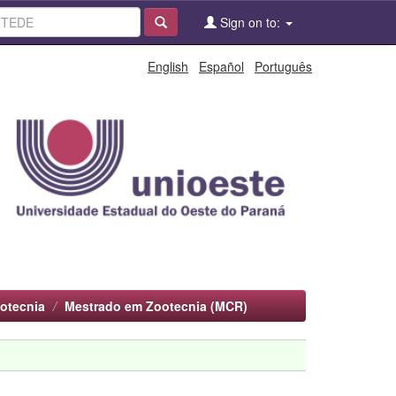
Sign on to:
English
Español
Português
otecnia
Mestrado em Zootecnia (MCR)