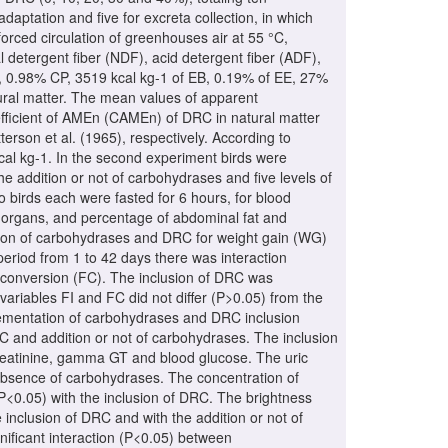
daptation and five for excreta collection, in which
orced circulation of greenhouses air at 55 °C,
l detergent fiber (NDF), acid detergent fiber (ADF),
0.98% CP, 3519 kcal kg-1 of EB, 0.19% of EE, 27%
al matter. The mean values of apparent
ficient of AMEn (CAMEn) of DRC in natural matter
son et al. (1965), respectively. According to
al kg-1. In the second experiment birds were
he addition or not of carbohydrases and five levels of
wo birds each were fasted for 6 hours, for blood
d organs, and percentage of abdominal fat and
tion of carbohydrases and DRC for weight gain (WG)
period from 1 to 42 days there was interaction
 conversion (FC). The inclusion of DRC was
ariables FI and FC did not differ (P>0.05) from the
plementation of carbohydrases and DRC inclusion
RC and addition or not of carbohydrases. The inclusion
 creatinine, gamma GT and blood glucose. The uric
 absence of carbohydrases. The concentration of
0.05) with the inclusion of DRC. The brightness
e inclusion of DRC and with the addition or not of
ificant interaction (P<0.05) between