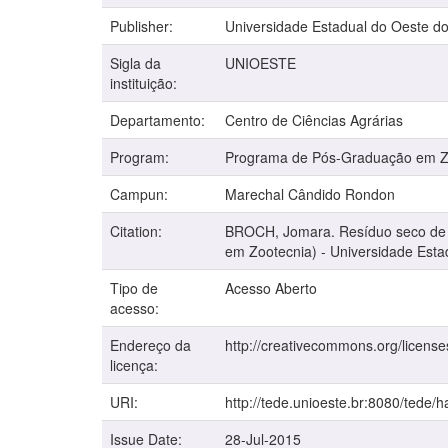
Publisher:
Universidade Estadual do Oeste d
Sigla da
UNIOESTE
instituição:
Departamento:
Centro de Ciências Agrárias
Program:
Programa de Pós-Graduação em Z
Campun:
Marechal Cândido Rondon
Citation:
BROCH, Jomara. Resíduo seco de fe
em Zootecnia) - Universidade Est
Tipo de
Acesso Aberto
acesso:
Endereço da
http://creativecommons.org/license
licença:
URI:
http://tede.unioeste.br:8080/tede/
Issue Date:
28-Jul-2015