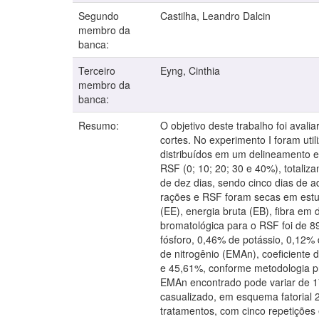
Segundo
Castilha, Leandro Dalcin
membro da
banca:
Terceiro
Eyng, Cinthia
membro da
banca:
Resumo:
O objetivo deste trabalho foi aval
cortes. No experimento I foram ut
distribuídos em um delineamento ex
RSF (0; 10; 20; 30 e 40%), totaliz
de dez dias, sendo cinco dias de a
rações e RSF foram secas em estufa
(EE), energia bruta (EB), fibra em
bromatológica para o RSF foi de 
fósforo, 0,46% de potássio, 0,12%
de nitrogênio (EMAn), coeficiente
e 45,61%, conforme metodologia pr
EMAn encontrado pode variar de 17
casualizado, em esquema fatorial 
tratamentos, com cinco repetições