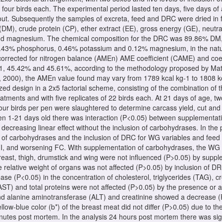
 four birds each. The experimental period lasted ten days, five days of a
out. Subsequently the samples of excreta, feed and DRC were dried in f
 (DM), crude protein (CP), ether extract (EE), gross energy (GE), neutra
nd magnesium. The chemical composition for the DRC was 89.86% DM, 
.43% phosphorus, 0.46% potassium and 0.12% magnesium, in the natur
rrected for nitrogen balance (AMEn) AME coefficient (CAME) and coef
1, 45.42% and 45.61%, according to the methodology proposed by Matter
2000), the AMEn value found may vary from 1789 kcal kg-1 to 1808 kc
zed design in a 2x5 factorial scheme, consisting of the combination of t
eatments and with five replicates of 22 birds each. At 21 days of age, t
 four birds per pen were slaughtered to determine carcass yield, cut an
en 1-21 days old there was interaction (P<0.05) between supplementa
decreasing linear effect without the inclusion of carbohydrases. In the 
of carbohydrases and the inclusion of DRC for WG variables and feed
 FI, and worsening FC. With supplementation of carbohydrases, the WG v
 breast, thigh, drumstick and wing were not influenced (P>0.05) by sup
 relative weight of organs was not affected (P>0.05) by inclusion of D
ase (P<0.05) in the concentration of cholesterol, triglycerides (TAG),
AST) and total proteins were not affected (P>0.05) by the presence or
lanine aminotransferase (ALT) and creatinine showed a decrease (P<
llow-blue color (b*) of the breast meat did not differ (P>0.05) due to th
nutes post mortem. In the analysis 24 hours post mortem there was sign