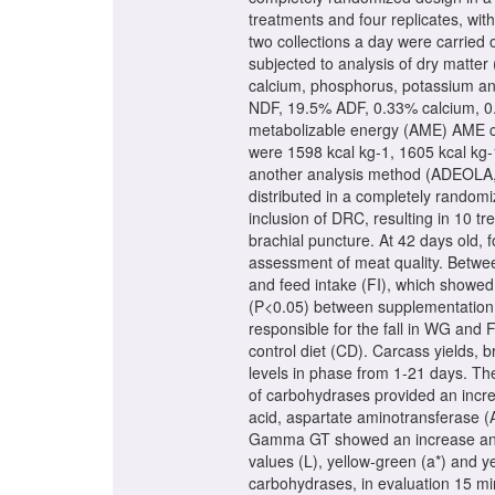
treatments and four replicates, with
two collections a day were carried 
subjected to analysis of dry matter
calcium, phosphorus, potassium a
NDF, 19.5% ADF, 0.33% calcium, 0
metabolizable energy (AME) AME co
were 1598 kcal kg-1, 1605 kcal kg-
another analysis method (ADEOLA, 
distributed in a completely randomi
inclusion of DRC, resulting in 10 tr
brachial puncture. At 42 days old,
assessment of meat quality. Betwe
and feed intake (FI), which showed 
(P<0.05) between supplementation 
responsible for the fall in WG and
control diet (CD). Carcass yields,
levels in phase from 1-21 days. The
of carbohydrases provided an incre
acid, aspartate aminotransferase (
Gamma GT showed an increase and a
values (L), yellow-green (a*) and ye
carbohydrases, in evaluation 15 mi