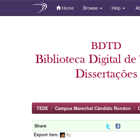
Home
Browse
Help
Ab
Skip
navigation
TEDE
Campus Marechal Cândido Rondon
Share
Export iten: