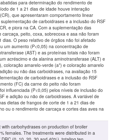
m abatidas para determinação do rendimento de
íodo de 1 a 21 dias de idade houve interação
 (CR), que apresentaram comportamento linear
a suplementação de carboidrases e a inclusão do RSF
e CR, e piora na CA. Com a suplementação das
e carcaça, peito, coxa, sobrecoxa e asa não foram
 dias. O peso relativo de órgãos não foi afetado
onou um aumento (P<0,05) na concentração de
notransferase (AST) e as proteínas totais não foram
um acréscimo e da alanina aminotransferase (ALT) e
, coloração amarelo-verde (a*) e coloração amarelo
adição ou não das carboidrases, na avaliação 15
uplementação de carboidrases e a inclusão do RSF
hamento (FC) da carne do peito não foram
i influenciada (P<0,05) pelos níveis de inclusão do
RSF e adição ou não de carboidrases. A variável de
as dietas de frangos de corte de 1 a 21 dias de
ho ou o rendimento de carcaça e cortes das aves na
t with carbohydrases on production of broiler
% females. The treatments were distributed in a
f DRC (0, 10, 20, 30 and 40%), totaling ten