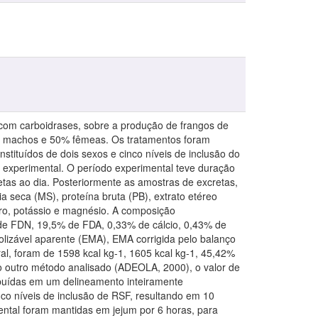
ão com carboidrases, sobre a produção de frangos de
50% machos e 50% fêmeas. Os tratamentos foram
tituídos de dois sexos e cinco níveis de inclusão do
e experimental. O período experimental teve duração
etas ao dia. Posteriormente as amostras de excretas,
 seca (MS), proteína bruta (PB), extrato etéreo
foro, potássio e magnésio. A composição
de FDN, 19,5% de FDA, 0,33% de cálcio, 0,43% de
olizável aparente (EMA), EMA corrigida pelo balanço
l, foram de 1598 kcal kg-1, 1605 kcal kg-1, 45,42%
o outro método analisado (ADEOLA, 2000), o valor de
ibuídas em um delineamento inteiramente
co níveis de inclusão de RSF, resultando em 10
ental foram mantidas em jejum por 6 horas, para