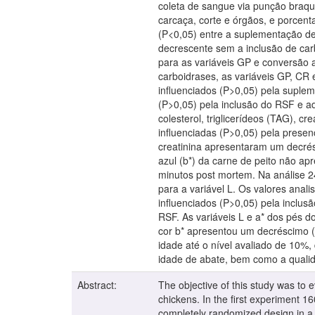
coleta de sangue via punção braqu
carcaça, corte e órgãos, e porcen
(P<0,05) entre a suplementação d
decrescente sem a inclusão de car
para as variáveis GP e conversão 
carboidrases, as variáveis GP, CR 
influenciados (P>0,05) pela suplem
(P>0,05) pela inclusão do RSF e a
colesterol, triglicerídeos (TAG), c
influenciadas (P>0,05) pela pres
creatinina apresentaram um decrés
azul (b*) da carne de peito não a
minutos post mortem. Na análise 2
para a variável L. Os valores ana
influenciados (P>0,05) pela inclus
RSF. As variáveis L e a* dos pés d
cor b* apresentou um decréscimo (P
idade até o nível avaliado de 10%
idade de abate, bem como a quali
Abstract:
The objective of this study was to 
chickens. In the first experiment 
completely randomized design in a 2