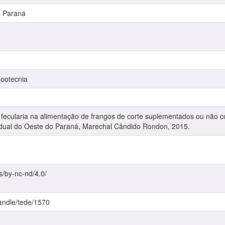
o Paraná
ootecnia
cularia na alimentação de frangos de corte suplementados ou não co
adual do Oeste do Paraná, Marechal Cândido Rondon, 2015.
s/by-nc-nd/4.0/
handle/tede/1570