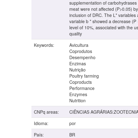
supplementation of carbohydrases a
meat were not affected (P>0.05) by
inclusion of DRC. The L* variables 
variable b * showed a decrease (P <
level of 10%, associated with the u
quality
Keywords:
Avicultura
Coprodutos
Desempenho
Enzimas
Nutrição
Poultry farming
Coproducts
Performance
Enzymes
Nutrition
CNPq areas:
CIÊNCIAS AGRÁRIAS:ZOOTECNI
Idioma:
por
País:
BR