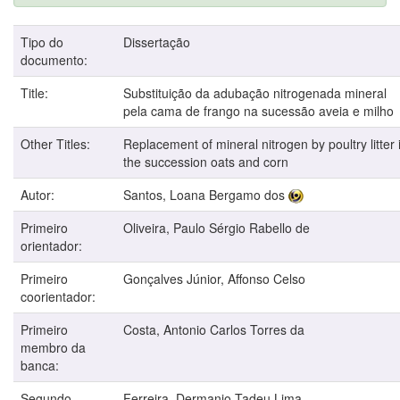
Tipo do
Dissertação
documento:
Title:
Substituição da adubação nitrogenada mineral
pela cama de frango na sucessão aveia e milho
Other Titles:
Replacement of mineral nitrogen by poultry litter 
the succession oats and corn
Autor:
Santos, Loana Bergamo dos
Primeiro
Oliveira, Paulo Sérgio Rabello de
orientador:
Primeiro
Gonçalves Júnior, Affonso Celso
coorientador:
Primeiro
Costa, Antonio Carlos Torres da
membro da
banca:
Segundo
Ferreira, Dermanio Tadeu Lima