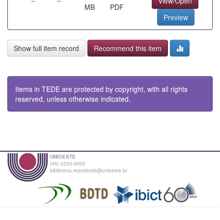
View/Open
MB
PDF
Preview
Show full item record
Recommend this item
Items in TEDE are protected by copyright, with all rights
reserved, unless otherwise indicated.
UNIOESTE
(45) 3220-3000
biblioteca.repositorio@unioeste.br