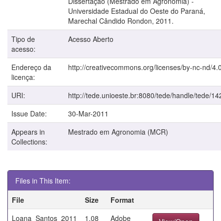
Dissertação (Mestrado em Agronomia) -
Universidade Estadual do Oeste do Paraná,
Marechal Cândido Rondon, 2011.
Tipo de
Acesso Aberto
acesso:
Endereço da
http://creativecommons.org/licenses/by-nc-nd/4.0
licença:
URI:
http://tede.unioeste.br:8080/tede/handle/tede/14
Issue Date:
30-Mar-2011
Appears in
Mestrado em Agronomia (MCR)
Collections:
Files in This Item:
File
Size
Format
Loana_Santos_2011
1.08
Adobe