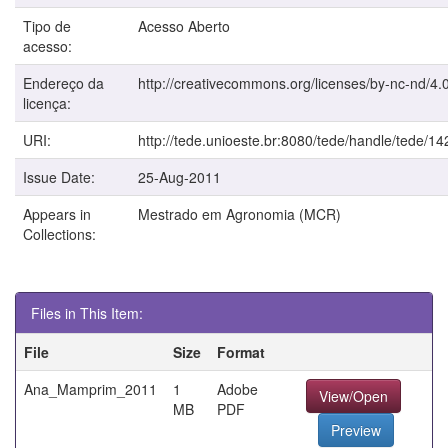
Tipo de
Acesso Aberto
acesso:
Endereço da
http://creativecommons.org/licenses/by-nc-nd/4.0
licença:
URI:
http://tede.unioeste.br:8080/tede/handle/tede/14
Issue Date:
25-Aug-2011
Appears in
Mestrado em Agronomia (MCR)
Collections:
Files in This Item:
File
Size
Format
Ana_Mamprim_2011
1
Adobe
View/Open
MB
PDF
Preview