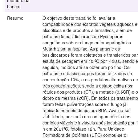
membro da
banca:
Resumo:
O objetivo deste trabalho foi avaliar a
compatibilidade dos extratos vegetais aquosos e
alcoólicos e de produtos alternativos, além de
extratos de basidiocarpos de Pycnoporus
sanguineus sobre o fungo entomopatogênico
Metarhizium anisopliae. As plantas e os
basidiocarpos foram coletados e transferidos pa
estufa de secagem em 40 ºC por 7 dias, sendo 
seguida, moídos até se obter um pó fino. Os
extratos e o basidiocarpos foram utilizados na
concentração 10%, e os produtos alternativos e
três concentrações, sendo a estabelecida nos
rótulos dos produtos (CR), a metade (0,5CR) e o
dobro da mesma (2CR). Em todos os tratamento
foram feitas pulverizações sobre o fungo já
repicado no meio de cultura BDA. Avaliou-se
viabilidade, por meio da contagem direta dos
conídios viáveis e inviáveis após incubação por 
h em 26±1ºC, fotofase 12h. Para Unidade
Formadora de Colônias (UFC) contou-se o