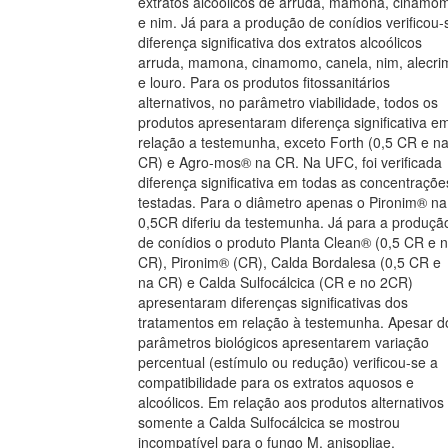
extratos alcoólicos de arruda, mamona, cinamo
e nim. Já para a produção de conídios verificou-
diferença significativa dos extratos alcoólicos
arruda, mamona, cinamomo, canela, nim, alecri
e louro. Para os produtos fitossanitários
alternativos, no parâmetro viabilidade, todos os
produtos apresentaram diferença significativa e
relação a testemunha, exceto Forth (0,5 CR e n
CR) e Agro-mos® na CR. Na UFC, foi verificada
diferença significativa em todas as concentraçõe
testadas. Para o diâmetro apenas o Pironim® na
0,5CR diferiu da testemunha. Já para a produçã
de conídios o produto Planta Clean® (0,5 CR e 
CR), Pironim® (CR), Calda Bordalesa (0,5 CR e
na CR) e Calda Sulfocálcica (CR e no 2CR)
apresentaram diferenças significativas dos
tratamentos em relação à testemunha. Apesar d
parâmetros biológicos apresentarem variação
percentual (estímulo ou redução) verificou-se a
compatibilidade para os extratos aquosos e
alcoólicos. Em relação aos produtos alternativos
somente a Calda Sulfocálcica se mostrou
incompatível para o fungo M. anisopliae.