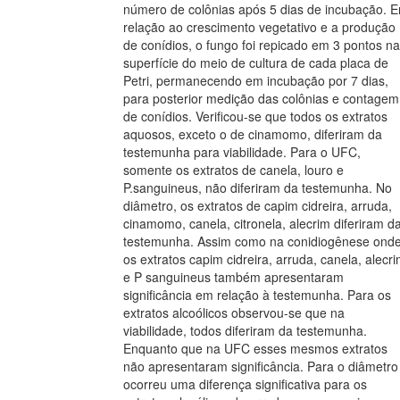
número de colônias após 5 dias de incubação. 
relação ao crescimento vegetativo e a produção
de conídios, o fungo foi repicado em 3 pontos na
superfície do meio de cultura de cada placa de
Petri, permanecendo em incubação por 7 dias,
para posterior medição das colônias e contagem
de conídios. Verificou-se que todos os extratos
aquosos, exceto o de cinamomo, diferiram da
testemunha para viabilidade. Para o UFC,
somente os extratos de canela, louro e
P.sanguineus, não diferiram da testemunha. No
diâmetro, os extratos de capim cidreira, arruda,
cinamomo, canela, citronela, alecrim diferiram d
testemunha. Assim como na conidiogênese ond
os extratos capim cidreira, arruda, canela, alecr
e P sanguineus também apresentaram
significância em relação à testemunha. Para os
extratos alcoólicos observou-se que na
viabilidade, todos diferiram da testemunha.
Enquanto que na UFC esses mesmos extratos
não apresentaram significância. Para o diâmetro
ocorreu uma diferença significativa para os