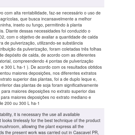
o com alta rentabilidade, faz-se necessário o uso de
s agrícolas, que busca incansavelmente a melhor
ninha, inseto ou fungo, permitindo à planta
s. Diante dessas necessidades foi conduzido o
02, com o objetivo de avaliar a quantidade de calda
ra de pulverização, utilizando-se substância
stribuição da pulverização, foram coletadas três folhas
e de depósito de calda, de acordo com as diferentes
fatorial, compreendendo 4 pontas de pulverização
 e 300 L ha-1 ). De acordo com os resultados obtidos
entou maiores deposições, nos diferentes extratos
trato superior das plantas, foi a de duplo leque e,
nferior das plantas de soja foram significativamente
; para maiores deposições no extrato superior das
; para maiores deposições no extrato mediano e
 de 200 ou 300 L ha-1
ility, it is necessary the use all available
t looks tirelessly for the best technique of the product
or mushroom, allowing the plant express all the
ds the present work was carried out in Cascavel PR,