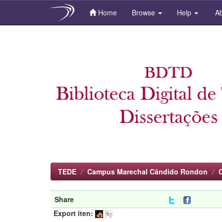
Home
Browse
Help
Ab
Skip
navigation
TEDE
Campus Marechal Cândido Rondon
Share
Export iten: