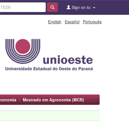
Sign on to:
English
Español
Português
gronomia
Mestrado em Agronomia (MCR)