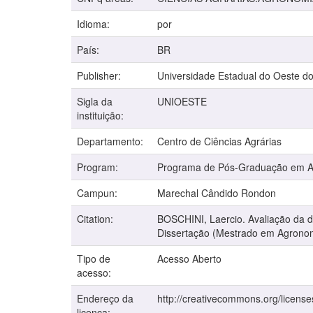
Idioma:
por
País:
BR
Publisher:
Universidade Estadual do Oeste d
Sigla da
UNIOESTE
instituição:
Departamento:
Centro de Ciências Agrárias
Program:
Programa de Pós-Graduação em 
Campun:
Marechal Cândido Rondon
Citation:
BOSCHINI, Laercio. Avaliação da de
Dissertação (Mestrado em Agronom
Tipo de
Acesso Aberto
acesso:
Endereço da
http://creativecommons.org/license
licença: