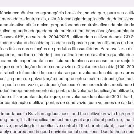
tância econômica no agronegócio brasileiro, sendo que, para seu cultiv
o mercado e, dentre elas, está à tecnologia de aplicação de defensivo
amente ativo atinja o alvo, proporcionando controle eficaz da planta da
odutivo, quando adequadamente nutrida e em boas condições ambientai
Cascavel PR, na safra de 2004/2005, utilizando o cultivar de soja CD 2
ando o volume de calda aplicada e os tipos de pontas utilizados na bar
icas físicas das soluções de produtos fitossanitários. Para avaliar a di
superior, mediano e inferior), com a finalidade de avaliar a quantidad
ineamento experimental constituiu-se de blocos ao acaso, em arranjo 
 leque com indução de ar e cone vazio) e 3 volumes de calda (100, 200
 trabalho foi conduzido, concluiu-se que: o volume de calda que apres
 ha-1; a ponta de pulverização que apresentou maiores deposições no ex
, a ponta cone vazio; as deposições ocorridas nos extratos mediano e i
uperior, independentemente da ponta e do volume de aplicação utilizado
ção é utilizar pontas duplo leque, com volumes de calda de 300 L ha-1
lhor combinação é utilizar pontas de cone vazio, com volumes de calda
ortance in Brazilian agribusiness, and the cultivation with high profitab
g them, it is the application technology of agricultural pesticide, that i
jective, providing for the effective control of the harmful plant, insect 
iately nurtured and in good environmental conditions. Due to those nee