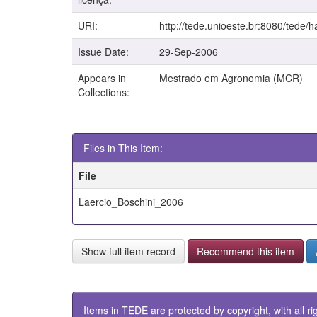
URI:
http://tede.unioeste.br:8080/tede/
Issue Date:
29-Sep-2006
Appears in
Mestrado em Agronomia (MCR)
Collections:
Files in This Item:
File
Laercio_Boschini_2006
Show full item record
Recommend this item
Items in TEDE are protected by copyright, with all ri