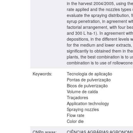
in the harvest 2004/2005, using th
rate applied and the nozzles types 
evaluate the spraying distribution, 
syrup penetration, in agreement wi
factorial arrangement, with four be
and 300 L ha-1). In agreement with 
depositions, in the different levels
for the medium and lower extracts,
significantly to obtained them in th
plants, the best combination is to u
combination is to use of rollowcone
Keywords:
Tecnologia de aplicação
Pontas de pulverização
Bicos de pulverização
Volume de calda
Traçadores
Application technology
Spraying nozzles
Flow rate
Color die
CNPq areas:
CIÊNCIAS AGRÁRIAS:AGRONOMI