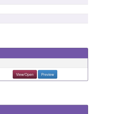
View/Open
Preview