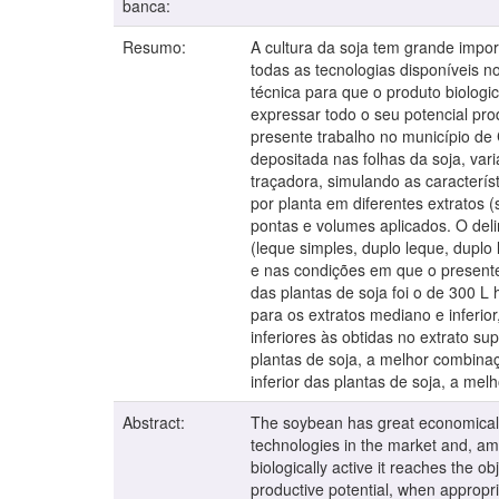
banca:
Resumo:
A cultura da soja tem grande impor
todas as tecnologias disponíveis n
técnica para que o produto biologic
expressar todo o seu potencial pr
presente trabalho no município de 
depositada nas folhas da soja, vari
traçadora, simulando as característ
por planta em diferentes extratos (
pontas e volumes aplicados. O del
(leque simples, duplo leque, duplo
e nas condições em que o presente
das plantas de soja foi o de 300 L
para os extratos mediano e inferior
inferiores às obtidas no extrato s
plantas de soja, a melhor combina
inferior das plantas de soja, a me
Abstract:
The soybean has great economical imp
technologies in the market and, amon
biologically active it reaches the ob
productive potential, when appropr