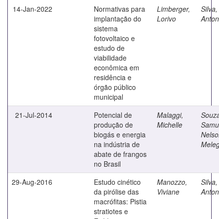
14-Jan-2022
Normativas para
Limberger,
Silva
implantação do
Lorivo
Anton
sistema
fotovoltaico e
estudo de
viabilidade
econômica em
residência e
órgão público
municipal
21-Jul-2014
Potencial de
Malaggi,
Souza
produção de
Michelle
Samu
biogás e energia
Nelso
na indústria de
Meleg
abate de frangos
no Brasil
29-Aug-2016
Estudo cinético
Manozzo,
Silva
da pirólise das
Viviane
Anton
macrófitas: Pistia
stratiotes e