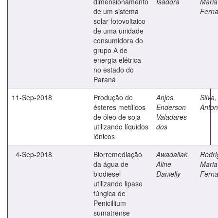
dimensionamento
Isadora
Maria
de um sistema
Fern
solar fotovoltaico
de uma unidade
consumidora do
grupo A de
energia elétrica
no estado do
Paraná
11-Sep-2018
Produção de
Anjos,
Silva
ésteres metílicos
Enderson
Anton
de óleo de soja
Valadares
utilizando líquidos
dos
iônicos
4-Sep-2018
Biorremediação
Awadallak,
Rodri
da água de
Aline
Maria
biodiesel
Danielly
Fern
utilizando lipase
fúngica de
Penicillium
sumatrense