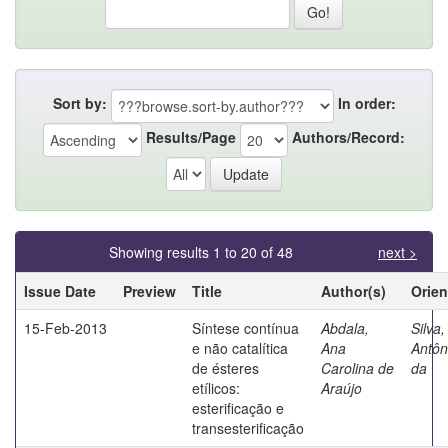
Sort by:
In order:
Results/Page
Authors/Record:
Showing results 1 to 20 of 48
next >
Issue Date
Preview
Title
Author(s)
Orien
15-Feb-2013
Síntese contínua
Abdala,
Silva
e não catalítica
Ana
Antôn
de ésteres
Carolina de
da
etílicos:
Araújo
esterificação e
transesterificação