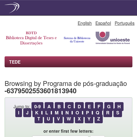
Skip
English
Español
Português
navigation
TEDE
Browsing by Programa de pós-graduação
-6379502553601813940
0-9
A
B
C
D
E
F
G
H
Jump to:
I
J
K
L
M
N
O
P
Q
R
S
T
U
V
W
X
Y
Z
or enter first few letters: