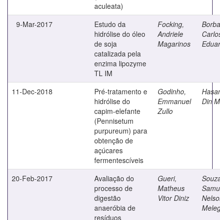
aculeata)
9-Mar-2017
Estudo da
Focking,
Borba
hidrólise do óleo
Andriele
Carlo
de soja
Magarinos
Edua
catalizada pela
enzima lipozyme
TL IM
11-Dec-2018
Pré-tratamento e
Godinho,
Hasan
hidrólise do
Emmanuel
Din 
capim-elefante
Zullo
(Pennisetum
purpureum) para
obtenção de
açúcares
fermentescíveis
20-Feb-2017
Avaliação do
Gueri,
Souza
processo de
Matheus
Samu
digestão
Vitor Diniz
Nelso
anaeróbia de
Meleg
resíduos