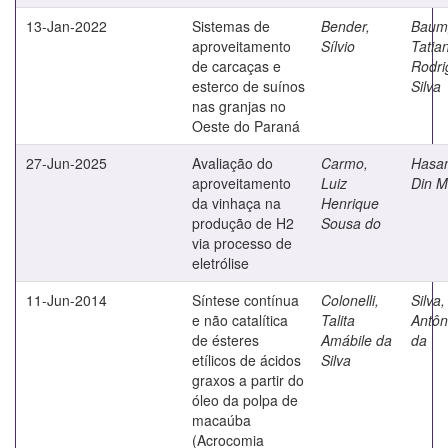
13-Jan-2022
Sistemas de
Bender,
Baumg
aproveitamento
Sílvio
Tatia
de carcaças e
Rodri
esterco de suínos
Silva
nas granjas no
Oeste do Paraná
27-Jun-2025
Avaliação do
Carmo,
Hasan
aproveitamento
Luiz
Din 
da vinhaça na
Henrique
produção de H2
Sousa do
via processo de
eletrólise
11-Jun-2014
Síntese contínua
Colonelli,
Silva
e não catalítica
Talita
Antôn
de ésteres
Amábile da
da
etílicos de ácidos
Silva
graxos a partir do
óleo da polpa de
macaúba
(Acrocomia