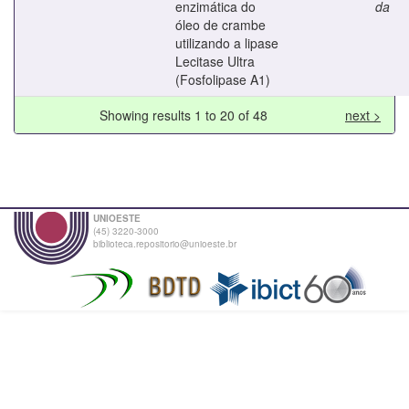
enzimática do
da
óleo de crambe
utilizando a lipase
Lecitase Ultra
(Fosfolipase A1)
Showing results 1 to 20 of 48
next >
UNIOESTE
(45) 3220-3000
biblioteca.repositorio@unioeste.br