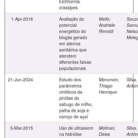
Eichhornia
crassipes
1-Apr-2016
Avaliação do
Mello,
Souza
potencial
Andriele
Samu
energético do
Rimoldi
Nelso
biogás gerado
Meleg
em aterros
sanitários que
atendem
diferentes faixas
populacionais
21-Jun-2024
Estudo dos
Menoncin,
Silva
parâmetros
Thiago
Anton
cinéticos da
Henrique
pirólise do
sabugo de milho,
palha de soja e
caroço de açaí
3-Mar-2015
Uso de ultrassom
Molinari,
Silva
na hidrólise
Deise
Antôn