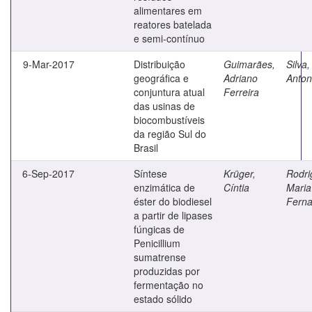
alimentares em
reatores batelada
e semi-contínuo
9-Mar-2017
Distribuição
Guimarães,
Silva
geográfica e
Adriano
Anton
conjuntura atual
Ferreira
das usinas de
biocombustíveis
da região Sul do
Brasil
6-Sep-2017
Síntese
Krüger,
Rodri
enzimática de
Cíntia
Maria
éster do biodiesel
Fern
a partir de lipases
fúngicas de
Penicillium
sumatrense
produzidas por
fermentação no
estado sólido