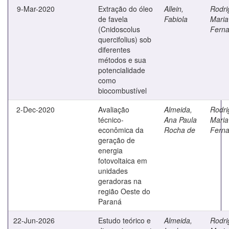
9-Mar-2020
Extração do óleo
Allein,
Rodri
de favela
Fabiola
Maria
(Cnidoscolus
Fern
quercifolius) sob
diferentes
métodos e sua
potencialidade
como
biocombustível
2-Dec-2020
Avaliação
Almeida,
Rodri
técnico-
Ana Paula
Maria
econômica da
Rocha de
Fern
geração de
energia
fotovoltaica em
unidades
geradoras na
região Oeste do
Paraná
22-Jun-2026
Estudo teórico e
Almeida,
Rodri