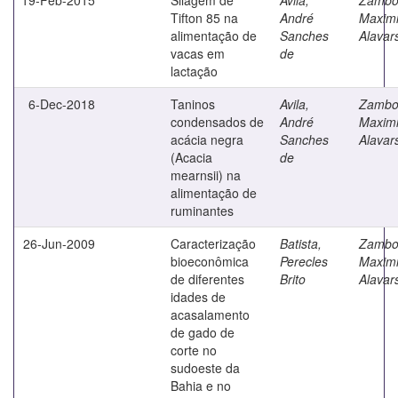
Tifton 85 na
André
Maximi
alimentação de
Sanches
Alavar
vacas em
de
lactação
6-Dec-2018
Taninos
Avila,
Zambo
condensados de
André
Maximi
acácia negra
Sanches
Alavar
(Acacia
de
mearnsii) na
alimentação de
ruminantes
26-Jun-2009
Caracterização
Batista,
Zambo
bioeconômica
Perecles
Maximi
de diferentes
Brito
Alavar
idades de
acasalamento
de gado de
corte no
sudoeste da
Bahia e no