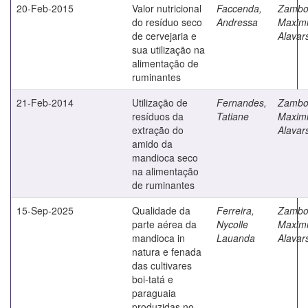
20-Feb-2015
Valor nutricional
Faccenda,
Zambo
do resíduo seco
Andressa
Maximi
de cervejaria e
Alavar
sua utilização na
alimentação de
ruminantes
21-Feb-2014
Utilização de
Fernandes,
Zambo
resíduos da
Tatiane
Maximi
extração do
Alavar
amido da
mandioca seco
na alimentação
de ruminantes
15-Sep-2025
Qualidade da
Ferreira,
Zambo
parte aérea da
Nycolle
Maximi
mandioca in
Lauanda
Alavar
natura e fenada
das cultivares
boi-tatá e
paraguaia
produzidas no