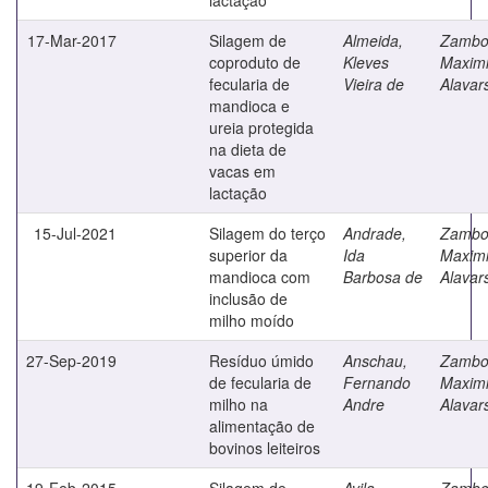
17-Mar-2017
Silagem de
Almeida,
Zambo
coproduto de
Kleves
Maximi
fecularia de
Vieira de
Alavar
mandioca e
ureia protegida
na dieta de
vacas em
lactação
15-Jul-2021
Silagem do terço
Andrade,
Zambo
superior da
Ida
Maximi
mandioca com
Barbosa de
Alavar
inclusão de
milho moído
27-Sep-2019
Resíduo úmido
Anschau,
Zambo
de fecularia de
Fernando
Maximi
milho na
Andre
Alavar
alimentação de
bovinos leiteiros
19-Feb-2015
Silagem de
Avila,
Zambo