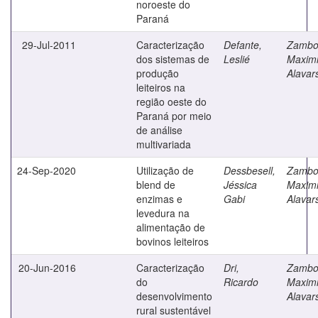
noroeste do
Paraná
29-Jul-2011
Caracterização
Defante,
Zambo
dos sistemas de
Leslié
Maximi
produção
Alavar
leiteiros na
região oeste do
Paraná por meio
de análise
multivariada
24-Sep-2020
Utilização de
Dessbesell,
Zambo
blend de
Jéssica
Maximi
enzimas e
Gabi
Alavar
levedura na
alimentação de
bovinos leiteiros
20-Jun-2016
Caracterização
Dri,
Zambo
do
Ricardo
Maximi
desenvolvimento
Alavar
rural sustentável