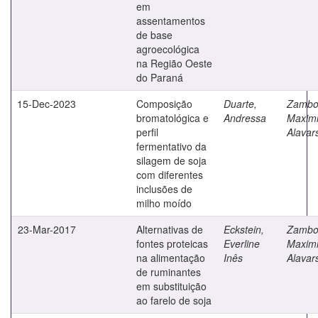
em
assentamentos
de base
agroecológica
na Região Oeste
do Paraná
15-Dec-2023
Composição
Duarte,
Zambo
bromatológica e
Andressa
Maximi
perfil
Alavar
fermentativo da
silagem de soja
com diferentes
inclusões de
milho moído
23-Mar-2017
Alternativas de
Eckstein,
Zambo
fontes proteicas
Everline
Maximi
na alimentação
Inês
Alavar
de ruminantes
em substituição
ao farelo de soja