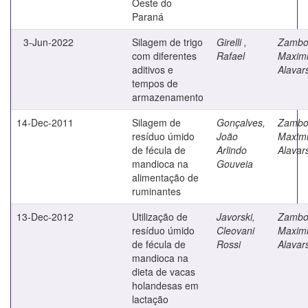
Oeste do
Paraná
3-Jun-2022
Silagem de trigo
Girelli ,
Zambo
com diferentes
Rafael
Maximi
aditivos e
Alavar
tempos de
armazenamento
14-Dec-2011
Silagem de
Gonçalves,
Zambo
resíduo úmido
João
Maximi
de fécula de
Arlindo
Alavar
mandioca na
Gouveia
alimentação de
ruminantes
13-Dec-2012
Utilização de
Javorski,
Zambo
resíduo úmido
Cleovani
Maximi
de fécula de
Rossi
Alavar
mandioca na
dieta de vacas
holandesas em
lactação