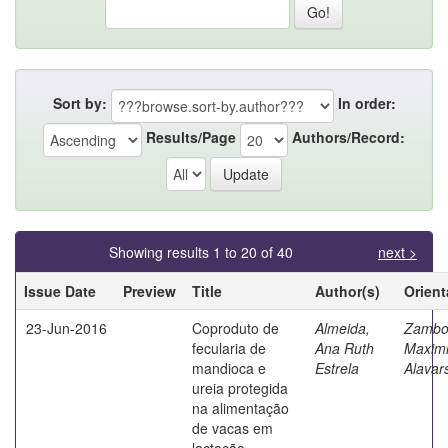
Sort by:
In order:
Results/Page
Authors/Record:
Showing results 1 to 20 of 40
next >
Issue Date
Preview
Title
Author(s)
Orient
23-Jun-2016
Coproduto de
Almeida,
Zambo
fecularia de
Ana Ruth
Maximi
mandioca e
Estrela
Alavar
ureia protegida
na alimentação
de vacas em
lactação