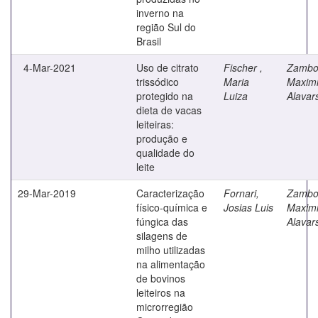
inverno na
região Sul do
Brasil
4-Mar-2021
Uso de citrato
Fischer ,
Zambo
trissódico
Maria
Maximi
protegido na
Luiza
Alavar
dieta de vacas
leiteiras:
produção e
qualidade do
leite
29-Mar-2019
Caracterização
Fornari,
Zambo
físico-química e
Josias Luis
Maximi
fúngica das
Alavar
silagens de
milho utilizadas
na alimentação
de bovinos
leiteiros na
microrregião