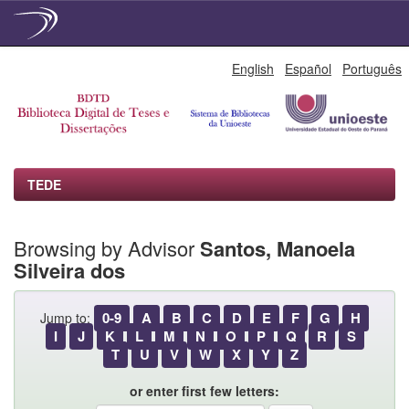
Skip
English
Español
Português
navigation
TEDE
Browsing by Advisor
Santos, Manoela
Silveira dos
0-9
A
B
C
D
E
F
G
H
Jump to:
I
J
K
L
M
N
O
P
Q
R
S
T
U
V
W
X
Y
Z
or enter first few letters: