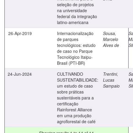
seleção de projetos
na universidade
federal da integração
latino-americana
26-Apr-2019
Internacionalização
Sousa,
Sa
de parques
Marcelo
M
tecnológicos: estudo
Alves de
Si
de caso no Parque
Tecnológico Itaipu-
Brasil (PTI-BR)
24-Jun-2024
CULTIVANDO
Trentini,
Sa
SUSTENTABILIDADE:
Lucas
M
um estudo de caso
Sampaio
Si
sobre práticas
sustentáveis para a
certificação
Rainforest Alliance
em uma produção
agroflorestal de café
Showing results 1 to 14 of 14