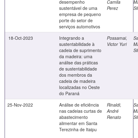
desempenho
Camila
M
sustentável de uma
Perez
Si
empresa de pequeno
porte do setor de
serviços automotivos
18-Oct-2023
Integrando a
Possamai,
Sa
sustentabilidade à
Victor Yuri
M
cadeia de suprimento
Si
da madeira: uma
análise das práticas
de sustentabilidade
dos membros da
cadeia de madeira
localizadas no Oeste
do Paraná
25-Nov-2022
Análise de eficiência
Rinaldi,
Sa
nas cadeias curtas de
André
M
abastecimento
Renato
Si
alimentar em Santa
Terezinha de Itaipu