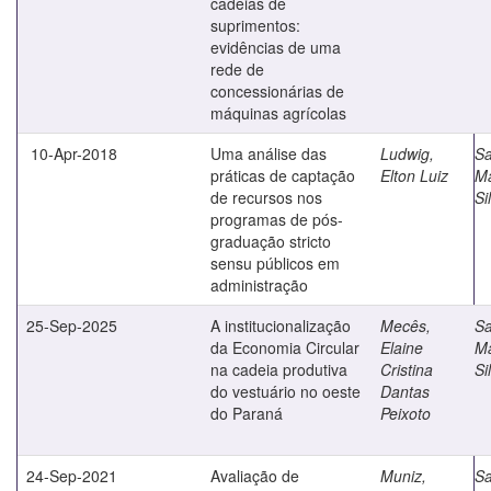
cadeias de
suprimentos:
evidências de uma
rede de
concessionárias de
máquinas agrícolas
10-Apr-2018
Uma análise das
Ludwig,
Sa
práticas de captação
Elton Luiz
M
de recursos nos
Si
programas de pós-
graduação stricto
sensu públicos em
administração
25-Sep-2025
A institucionalização
Mecês,
Sa
da Economia Circular
Elaine
M
na cadeia produtiva
Cristina
Si
do vestuário no oeste
Dantas
do Paraná
Peixoto
24-Sep-2021
Avaliação de
Muniz,
Sa