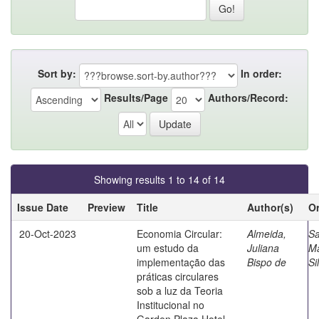
Sort by:
In order:
Results/Page
Authors/Record:
Showing results 1 to 14 of 14
Issue Date
Preview
Title
Author(s)
Or
20-Oct-2023
Economia Circular:
Almeida,
Sa
um estudo da
Juliana
M
implementação das
Bispo de
Si
práticas circulares
sob a luz da Teoria
Institucional no
Garden Plaza Hotel