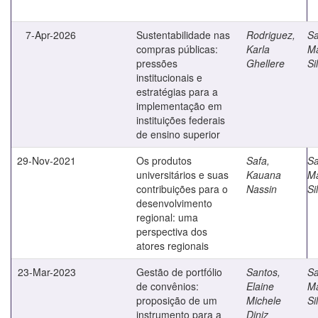
7-Apr-2026
Sustentabilidade nas
Rodriguez,
Sa
compras públicas:
Karla
M
pressões
Ghellere
Si
institucionais e
estratégias para a
implementação em
instituições federais
de ensino superior
29-Nov-2021
Os produtos
Safa,
Sa
universitários e suas
Kauana
M
contribuições para o
Nassin
Si
desenvolvimento
regional: uma
perspectiva dos
atores regionais
23-Mar-2023
Gestão de portfólio
Santos,
Sa
de convênios:
Elaine
M
proposição de um
Michele
Si
instrumento para a
Diniz