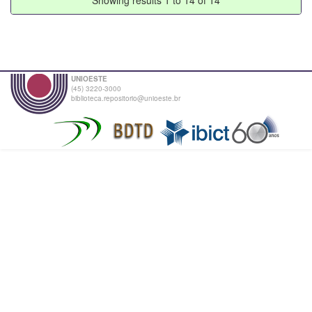
UNIOESTE
(45) 3220-3000
biblioteca.repositorio@unioeste.br