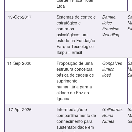
Ltda
19-Oct-2017
Sistemas de controle
Damke,
Sa
estratégico e
Joice
M
contratos
Franciele
Si
psicológicos: um
Wendling
estudo na Fundação
Parque Tecnológico
Itaipu – Brasil
11-Sep-2020
Proposição de uma
Gonçalves
Sa
estrutura conceitual
Junior,
M
básica de cadeia de
José
Si
suprimento
humanitária para a
cidade de Foz do
Iguaçu
17-Apr-2026
Intermediação e
Guilherme,
Sa
compartilhamento de
Bruna
M
conhecimento para
Nunes
Si
sustentabilidade em