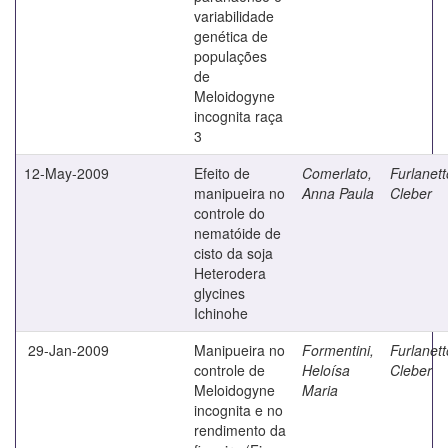
variabilidade
genética de
populações
de
Meloidogyne
incognita raça
3
12-May-2009
Efeito de
Comerlato,
Furlanett
manipueira no
Anna Paula
Cleber
controle do
nematóide de
cisto da soja
Heterodera
glycines
Ichinohe
29-Jan-2009
Manipueira no
Formentini,
Furlanett
controle de
Heloísa
Cleber
Meloidogyne
Maria
incognita e no
rendimento da