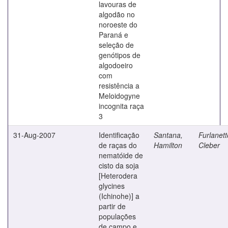
lavouras de
algodão no
noroeste do
Paraná e
seleção de
genótipos de
algodoeiro
com
resistência a
Meloidogyne
incognita raça
3
31-Aug-2007
Identificação
Santana,
Furlanett
de raças do
Hamilton
Cleber
nematóide de
cisto da soja
[Heterodera
glycines
(Ichinohe)] a
partir de
populações
de campo e