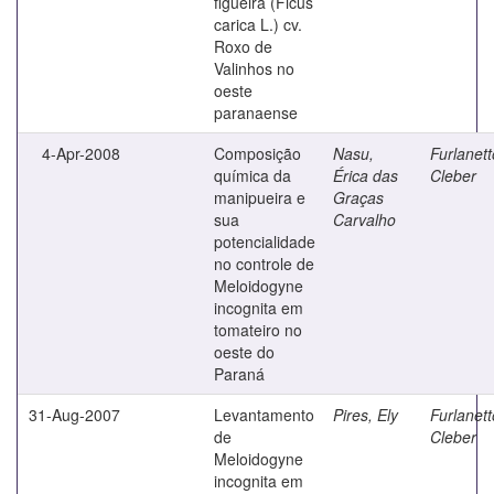
figueira (Ficus
carica L.) cv.
Roxo de
Valinhos no
oeste
paranaense
4-Apr-2008
Composição
Nasu,
Furlanett
química da
Érica das
Cleber
manipueira e
Graças
sua
Carvalho
potencialidade
no controle de
Meloidogyne
incognita em
tomateiro no
oeste do
Paraná
31-Aug-2007
Levantamento
Pires, Ely
Furlanett
de
Cleber
Meloidogyne
incognita em