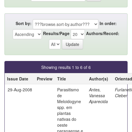
Sort by:
In order:
Results/Page
Authors/Record:
Showing results 1 to 6 of 6
Issue Date
Preview
Title
Author(s)
Orienta
29-Aug-2008
Parasitismo
Antes,
Furlanett
de
Vanessa
Cleber
Meloidogyne
Aparecida
spp. em
plantas
nativas do
oeste
paranaense e