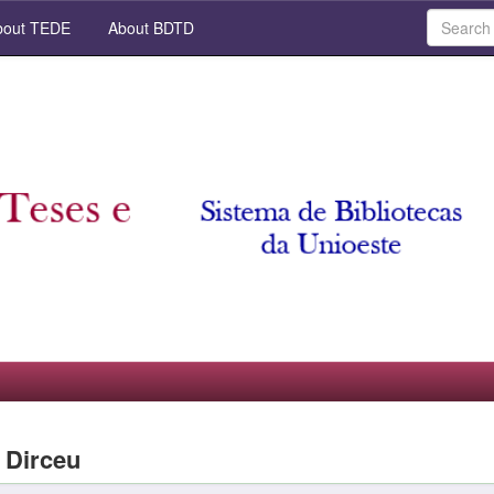
out TEDE
About BDTD
 Dirceu