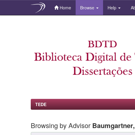
Home
Browse
Help
Ab
Skip
navigation
TEDE
Browsing by Advisor
Baumgartner,