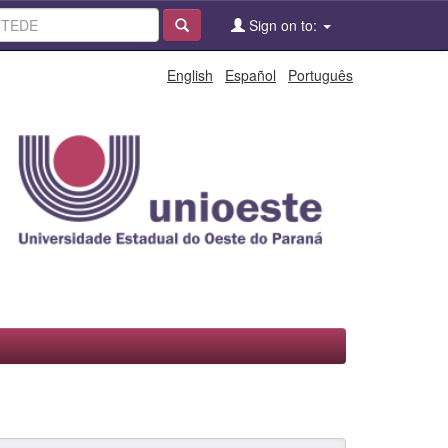
Sign on to:
English
Español
Português