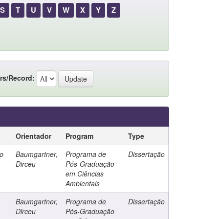
S
T
U
V
W
X
Y
Z
rs/Record:
Orientador
Program
Type
go
Baumgartner,
Programa de
Dissertação
Dirceu
Pós-Graduação
em Ciências
Ambientais
Baumgartner,
Programa de
Dissertação
Dirceu
Pós-Graduação