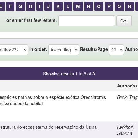
E
F
G
H
I
J
K
L
M
N
O
P
Q
R
or enter first few letters:
In order:
Results/Page
Autho
Showing results 1 to 8 of 8
Author(s)
 espécies nativas sobre a espécie exótica Oreochromis
Birck, Tia
mplexidades de habitat
strutura do ecossistema do reservatório da Usina
Kerkhoff,
Sabrina