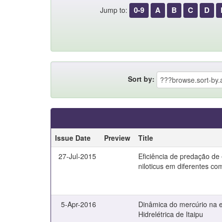
0-9
A
B
C
D
Jump to:
Sort by:
Issue Date
Preview
Title
27-Jul-2015
Eficiência de predação de
niloticus em diferentes co
5-Apr-2016
Dinâmica do mercúrio na e
Hidrelétrica de Itaipu