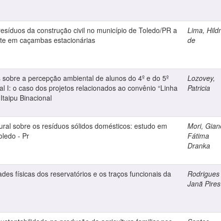
resíduos da construção civil no município de Toledo/PR a
Lima, Hild
arte em caçambas estacionárias
de
s sobre a percepção ambiental de alunos do 4º e do 5º
Lozovey,
 I: o caso dos projetos relacionados ao convênio “Linha
Patricia
Itaipu Binacional
ral sobre os resíduos sólidos domésticos: estudo em
Mori, Gian
oledo - Pr
Fátima
Dranka
des físicas dos reservatórios e os traços funcionais da
Rodrigues 
Janã Pires