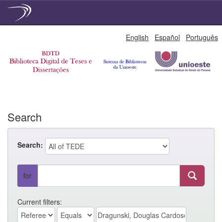
Skip
English
Español
Português
navigation
Search
Search:
for
Current filters: