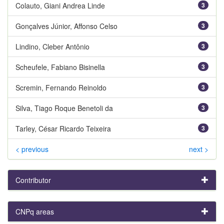
Colauto, Giani Andrea Linde
3
Gonçalves Júnior, Affonso Celso
3
Lindino, Cleber Antônio
3
Scheufele, Fabiano Bisinella
3
Scremin, Fernando Reinoldo
3
Silva, Tiago Roque Benetoli da
3
Tarley, César Ricardo Teixeira
3
< previous
next >
Contributor
CNPq areas