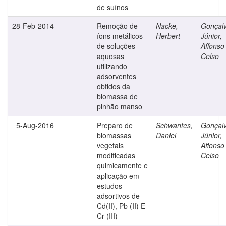
de suínos
28-Feb-2014
Remoção de
Nacke,
Gonçal
íons metálicos
Herbert
Júnior,
de soluções
Affonso
aquosas
Celso
utilizando
adsorventes
obtidos da
biomassa de
pinhão manso
5-Aug-2016
Preparo de
Schwantes,
Gonçal
biomassas
Daniel
Júnior,
vegetais
Affonso
modificadas
Celso
quimicamente e
aplicação em
estudos
adsortivos de
Cd(II), Pb (II) E
Cr (III)