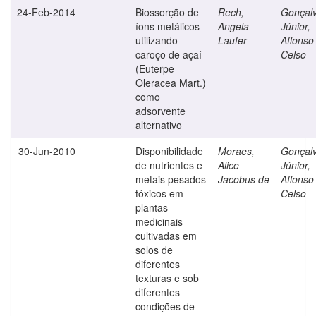
24-Feb-2014
Biossorção de
Rech,
Gonçal
íons metálicos
Angela
Júnior,
utilizando
Laufer
Affonso
caroço de açaí
Celso
(Euterpe
Oleracea Mart.)
como
adsorvente
alternativo
30-Jun-2010
Disponibilidade
Moraes,
Gonçal
de nutrientes e
Alice
Júnior,
metais pesados
Jacobus de
Affonso
tóxicos em
Celso
plantas
medicinais
cultivadas em
solos de
diferentes
texturas e sob
diferentes
condições de