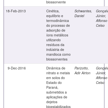
biossorvente
18-Feb-2013
Cinética,
Schwantes,
Gonçal
equilíbrio e
Daniel
Júnior,
termodinâmica
Affonso
do processo de
Celso
adsorção de
íons metálicos
utilizando
resíduos da
indústria de
mandioca como
biossorventes
9-Dec-2016
Dinâmica de
Parizotto,
Gonçal
nitrato e metais
Adir Airton
Júnior,
em solos do
Affonso
Estado do
Celso
Paraná,
submetidos a
aplicações de
dejetos
bioestabilizados