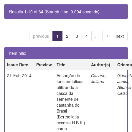
Results 1-10 of 64 (Search time: 0.004 seconds).
previous
1
2
3
4
...
7
next
Item hits:
Issue Date
Preview
Title
Author(s)
Orient
21-Feb-2014
Adsorção de
Casarin,
Gonçal
íons metálicos
Juliana
Júnior,
utilizando a
Affonso
casca da
Celso
semente de
castanha do
Brasil
(Bertholletia
excelsa H.B.K.)
como