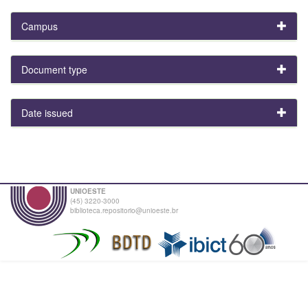
Campus
Document type
Date issued
UNIOESTE
(45) 3220-3000
biblioteca.repositorio@unioeste.br