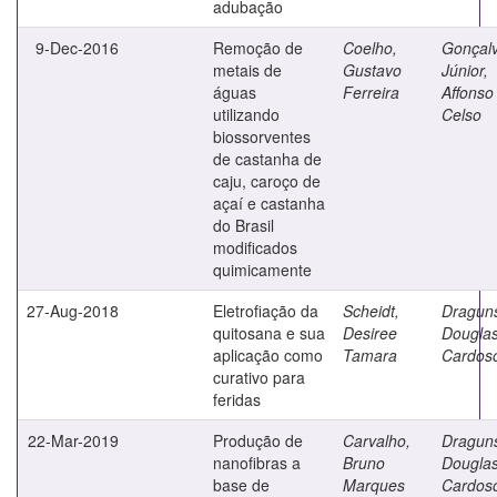
adubação
9-Dec-2016
Remoção de
Coelho,
Gonçal
metais de
Gustavo
Júnior,
águas
Ferreira
Affonso
utilizando
Celso
biossorventes
de castanha de
caju, caroço de
açaí e castanha
do Brasil
modificados
quimicamente
27-Aug-2018
Eletrofiação da
Scheidt,
Draguns
quitosana e sua
Desiree
Dougla
aplicação como
Tamara
Cardos
curativo para
feridas
22-Mar-2019
Produção de
Carvalho,
Draguns
nanofibras a
Bruno
Dougla
base de
Marques
Cardos