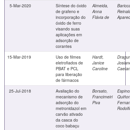
5-Mar-2020
Síntese do óxido
Almeida,
Baricca
de grafeno e
Anna
Reinal
incorporação do
Flávia de
Aparec
óxido de ferro
visando suas
aplicações em
adsorção de
corantes
15-Mar-2019
Uso de filmes
Hardt,
Dragun
eletrofiados de
Janice
Josian
PBAT e PCL
Caroline
Caeta
para liberação
de fármacos
25-Jul-2018
Avaliação do
Borsato,
Espino
mecanismo de
Francimeiri
Quiñon
adsorção do
Piva
Ferna
metronidazol em
Rodolf
carvão ativado
da casca do
coco babaçu