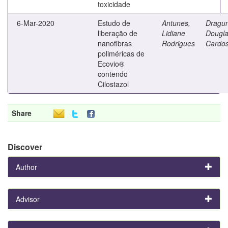
toxicidade
6-Mar-2020
Estudo de
Antunes,
Dragun
liberação de
Lidiane
Dougl
nanofibras
Rodrigues
Cardo
poliméricas de
Ecovio®
contendo
Cilostazol
Share
Discover
Author
Advisor