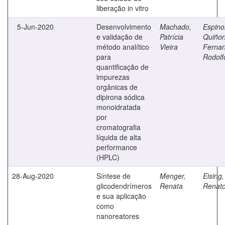
liberação in vitro
5-Jun-2020
Desenvolvimento
Machado,
Espino
e validação de
Patrícia
Quiñon
método analítico
Vieira
Ferna
para
Rodolf
quantificação de
impurezas
orgânicas de
dipirona sódica
monoidratada
por
cromatografia
líquida de alta
performance
(HPLC)
28-Aug-2020
Síntese de
Menger,
Eising,
glicodendrímeros
Renata
Renat
e sua aplicação
como
nanoreatores