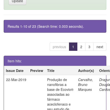
Results 1-10 of 23 (Search time: 0.003 seconds).
previous
1
2
3
next
Item hits:
Issue Date
Preview
Title
Author(s)
Orient
22-Mar-2019
Produção de
Carvalho,
Dragun
nanofibras a
Bruno
Dougl
base de Ecovio®
Marques
Cardo
associadas ao
fármaco
aceclofenaco e
seu estudo de