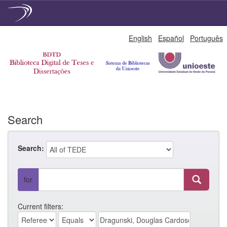
Skip
English
Español
Português
navigation
Search
Search:
for
Current filters: