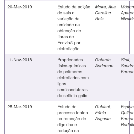
20-Mar-2019
Estudo da adição
Meira, Ana
Móden
de sais e
Caroline
Aparec
variação da
Reis
Nivald
umidade na
obtenção de
fibras de
Ecovio® por
eletrofiação
1-Nov-2018
Propriedades
Gotardo,
Stolf,
físico-químicas
Anderson
Sandr
de polímeros
Ferna
eletrofiados com
ligas
semicondutoras
de selênio-gálio
25-Mar-2019
Estudo do
Gubiani,
Espino
processo fenton
Fábio
Quiñon
na remoção de
Augusto
Ferna
digoxina e
Rodolf
redução da