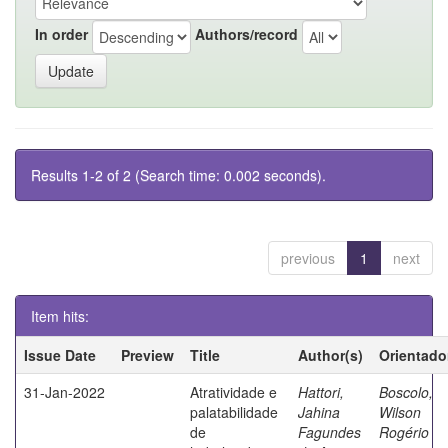
In order
Authors/record
Results 1-2 of 2 (Search time: 0.002 seconds).
previous
1
next
Item hits:
Issue Date
Preview
Title
Author(s)
Orientado
31-Jan-2022
Atratividade e
Hattori,
Boscolo,
palatabilidade
Jahina
Wilson
de
Fagundes
Rogério