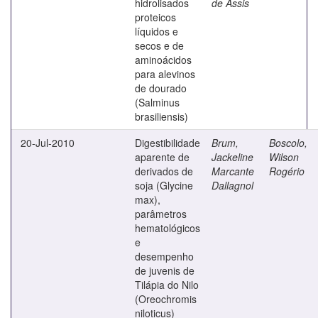
hidrolisados
de Assis
proteicos
líquidos e
secos e de
aminoácidos
para alevinos
de dourado
(Salminus
brasiliensis)
20-Jul-2010
Digestibilidade
Brum,
Boscolo,
aparente de
Jackeline
Wilson
derivados de
Marcante
Rogério
soja (Glycine
Dallagnol
max),
parâmetros
hematológicos
e
desempenho
de juvenis de
Tilápia do Nilo
(Oreochromis
niloticus)