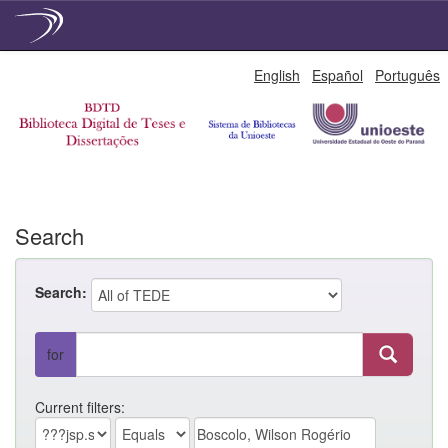
Skip
English
Español
Português
navigation
Search
Search:
for
Current filters: