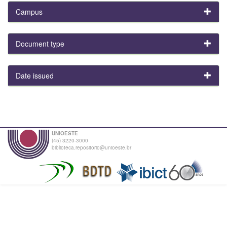
Campus
Document type
Date issued
UNIOESTE
(45) 3220-3000
biblioteca.repositorio@unioeste.br