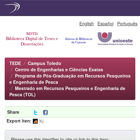
Skip
English
Español
Português
navigation
TEDE
Campus Toledo
Centro de Engenharias e Ciências Exatas
Programa de Pós-Graduação em Recursos Pesqueiros
e Engenharia de Pesca
Mestrado em Recursos Pesqueiros e Engenharia de
Pesca (TOL)
Share
Export iten:
Please use this identifier to cite or link to this item: