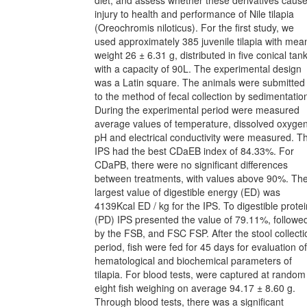
injury to health and performance of Nile tilapia
(Oreochromis niloticus). For the first study, we
used approximately 385 juvenile tilapia with mea
weight 26 ± 6.31 g, distributed in five conical tan
with a capacity of 90L. The experimental design
was a Latin square. The animals were submitted
to the method of fecal collection by sedimentatio
During the experimental period were measured
average values of temperature, dissolved oxygen
pH and electrical conductivity were measured. T
IPS had the best CDaEB index of 84.33%. For
CDaPB, there were no significant differences
between treatments, with values above 90%. Th
largest value of digestible energy (ED) was
4139Kcal ED / kg for the IPS. To digestible protei
(PD) IPS presented the value of 79.11%, followe
by the FSB, and FSC FSP. After the stool collecti
period, fish were fed for 45 days for evaluation of
hematological and biochemical parameters of
tilapia. For blood tests, were captured at random
eight fish weighing on average 94.17 ± 8.60 g.
Through blood tests, there was a significant