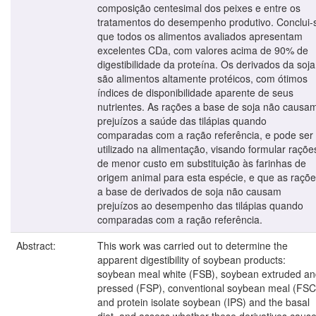
composição centesimal dos peixes e entre os
tratamentos do desempenho produtivo. Conclui-
que todos os alimentos avaliados apresentam
excelentes CDa, com valores acima de 90% de
digestibilidade da proteína. Os derivados da soja
são alimentos altamente protéicos, com ótimos
índices de disponibilidade aparente de seus
nutrientes. As rações a base de soja não causa
prejuízos a saúde das tilápias quando
comparadas com a ração referência, e pode ser
utilizado na alimentação, visando formular raçõe
de menor custo em substituição às farinhas de
origem animal para esta espécie, e que as raçõ
a base de derivados de soja não causam
prejuízos ao desempenho das tilápias quando
comparadas com a ração referência.
Abstract:
This work was carried out to determine the
apparent digestibility of soybean products:
soybean meal white (FSB), soybean extruded a
pressed (FSP), conventional soybean meal (FSC
and protein isolate soybean (IPS) and the basal
diet, and assess whether these derivatives caus