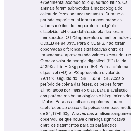
experimental adotado foi o quadrado latino. Os
animais foram submetidos à metodologia de
coleta de fezes por sedimentação. Durante o
período experimental foram mensurados os
valores médios de temperatura, oxigênio
dissolvido, pH e condutividade elétrica foram
mensurados. O IPS apresentou o melhor índice 
CDaEB de 84,33%. Para o CDaPB, não foram
observadas diferenças significativas entre os
tratamentos, apresentando valores acima de 90
O maior valor de energia digestível (ED) foi de
4139Kcal de ED/Kg para o IPS. Para a proteína
digestível (PD) o IPS apresentou o valor de
79,11%, seguido do FSB, FSC e FSP. Após o
período de coleta das fezes, os peixes foram
alimentados por mais 45 dias, para a avaliação
dos parâmetros hematológicos e bioquímicos da
tilápias. Para as análises sanguíneas, foram
capturados ao acaso oito peixes com peso médi
de 94,17±8,60g. Através das análises sanguínea
observou-se que houve diferença significativa
entre os tratamentos para os parâmetros
hematológicos de hemoglobina e hematócrito,