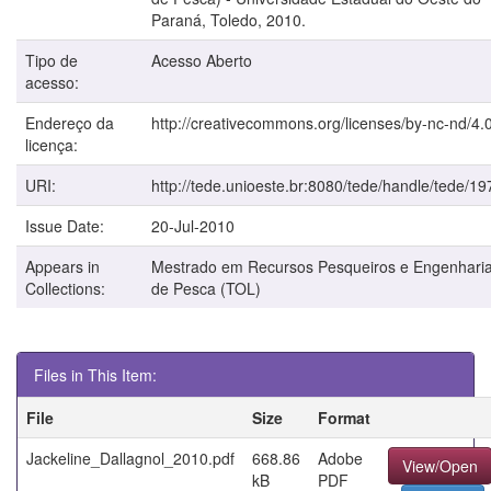
Paraná, Toledo, 2010.
Tipo de
Acesso Aberto
acesso:
Endereço da
http://creativecommons.org/licenses/by-nc-nd/4.0
licença:
URI:
http://tede.unioeste.br:8080/tede/handle/tede/19
Issue Date:
20-Jul-2010
Appears in
Mestrado em Recursos Pesqueiros e Engenhari
Collections:
de Pesca (TOL)
Files in This Item:
File
Size
Format
Jackeline_Dallagnol_2010.pdf
668.86
Adobe
View/Open
kB
PDF