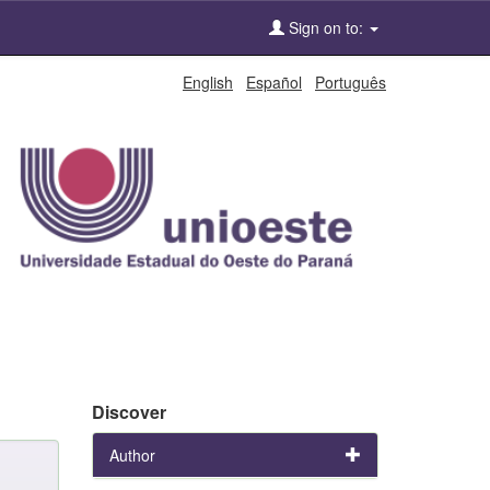
Sign on to:
English
Español
Português
Discover
Author