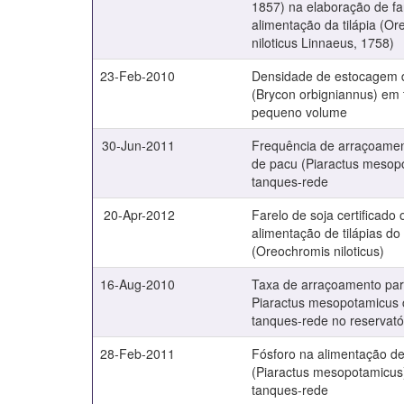
1857) na elaboração de fa
alimentação da tilápia (O
niloticus Linnaeus, 1758)
23-Feb-2010
Densidade de estocagem d
(Brycon orbigniannus) em
pequeno volume
30-Jun-2011
Frequência de arraçoamen
de pacu (Piaractus mesop
tanques-rede
20-Apr-2012
Farelo de soja certificado
alimentação de tilápias do 
(Oreochromis niloticus)
16-Aug-2010
Taxa de arraçoamento par
Piaractus mesopotamicus 
tanques-rede no reservatór
28-Feb-2011
Fósforo na alimentação d
(Piaractus mesopotamicus
tanques-rede