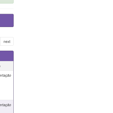
next
e
ertação
ertação