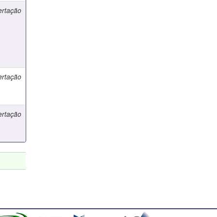
ertação
ertação
ertação