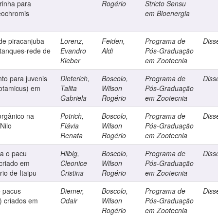
rinha para
Rogério
Stricto Sensu
reochromis
em Bioenergia
e piracanjuba
Lorenz,
Feiden,
Programa de
Diss
 tanques-rede de
Evandro
Aldi
Pós-Graduação
Kleber
em Zootecnia
to para juvenis
Dieterich,
Boscolo,
Programa de
Diss
otamicus) em
Talita
Wilson
Pós-Graduação
Gabriela
Rogério
em Zootecnia
 orgânico na
Potrich,
Boscolo,
Programa de
Diss
Nilo
Flávia
Wilson
Pós-Graduação
Renata
Rogério
em Zootecnia
a o pacu
Hilbig,
Boscolo,
Programa de
Diss
criado em
Cleonice
Wilson
Pós-Graduação
io de Itaipu
Cristina
Rogério
em Zootecnia
e pacus
Diemer,
Boscolo,
Programa de
Diss
) criados em
Odair
Wilson
Pós-Graduação
Rogério
em Zootecnia