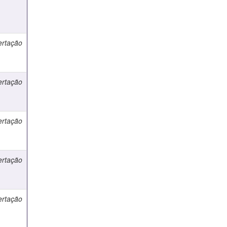
ertação
ertação
ertação
ertação
ertação