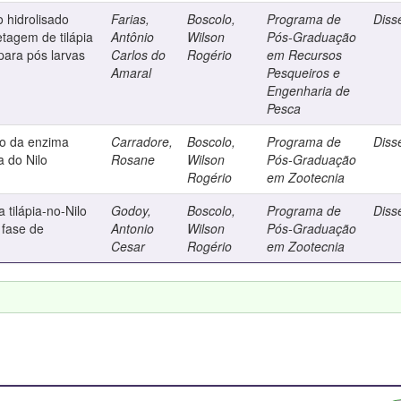
o hidrolisado
Farias,
Boscolo,
Programa de
Diss
etagem de tilápia
Antônio
Wilson
Pós-Graduação
para pós larvas
Carlos do
Rogério
em Recursos
Amaral
Pesqueiros e
Engenharia de
Pesca
o da enzima
Carradore,
Boscolo,
Programa de
Diss
a do Nilo
Rosane
Wilson
Pós-Graduação
Rogério
em Zootecnia
 tilápia-no-Nilo
Godoy,
Boscolo,
Programa de
Diss
 fase de
Antonio
Wilson
Pós-Graduação
Cesar
Rogério
em Zootecnia