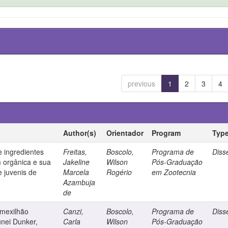
previous
1
2
3
4
Author(s)
Orientador
Program
Typ
e ingredientes
Freitas,
Boscolo,
Programa de
Diss
m orgânica e sua
Jakeline
Wilson
Pós-Graduação
e juvenis de
Marcela
Rogério
em Zootecnia
Azambuja
de
 mexilhão
Canzi,
Boscolo,
Programa de
Diss
nei Dunker,
Carla
Wilson
Pós-Graduação