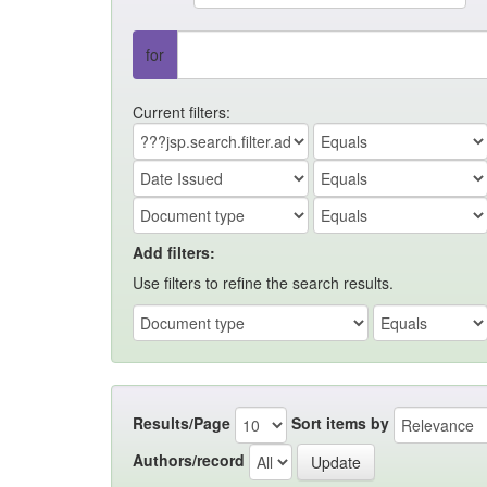
for
Current filters:
Add filters:
Use filters to refine the search results.
Results/Page
Sort items by
Authors/record