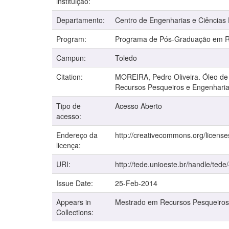
instituição:
Departamento:
Centro de Engenharias e Ciências
Program:
Programa de Pós-Graduação em Re
Campun:
Toledo
Citation:
MOREIRA, Pedro Oliveira. Óleo de s
Recursos Pesqueiros e Engenharia 
Tipo de
Acesso Aberto
acesso:
Endereço da
http://creativecommons.org/license
licença:
URI:
http://tede.unioeste.br/handle/tede
Issue Date:
25-Feb-2014
Appears in
Mestrado em Recursos Pesqueiros
Collections: