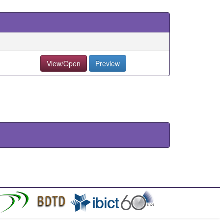
View/Open
Preview