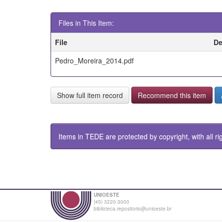
Files in This Item:
File
De
Pedro_Moreira_2014.pdf
Show full item record
Recommend this item
Items in TEDE are protected by copyright, with all ri
UNIOESTE
(45) 3220-3000
biblioteca.repositorio@unioeste.br