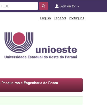
Sign on to:
English
Español
Português
 Pesqueiros e Engenharia de Pesca