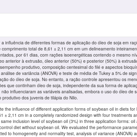
ar a influência de diferentes formas de aplicação do óleo de soja em raç
 comprimento total de 8,61 ± 2,11 cm em um delineamento inteiramen
entados, por 61 dias, com rações isoenergéticas contendo o mesmo nív
eo anterior à extrusão, óleo anterior (50%) e posterior (50%) à extrus
sempenho produtivo, composição centesimal do filé e aspectos bioquí
nálise de variância (ANOVA) e teste de média de Tukey a 5% de signifi
icação do óleo de soja. No entanto, a ração controle apresentou os m
ções que continham óleo de soja, independente da sua forma de aplicaç
ilo, não influenciaram as variáveis analisadas, embora o uso do óleo de
odutivo dos juvenis de tilápia do Nilo.
e the influence of different application forms of soybean oil in diets for
,61 ± 2,11 cm in a completely randomized design with four treatments an
 same inclusion level of soybean oil (3%) in three application forms: oil 
control diet without soybean oil. We evaluated the performance paramet
ted to homogeneity and normality test, analysis of variance (ANOVA) an