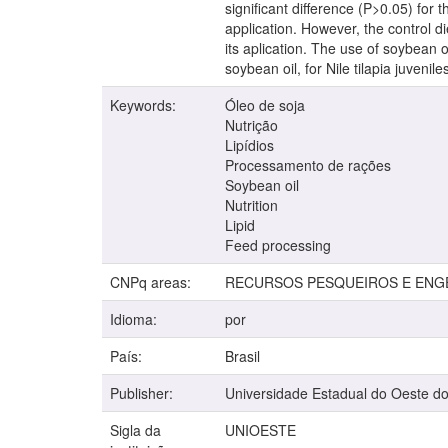
significant difference (P>0.05) fo
application. However, the control d
its aplication. The use of soybean 
soybean oil, for Nile tilapia juvenile
Keywords:
Óleo de soja
Nutrição
Lipídios
Processamento de rações
Soybean oil
Nutrition
Lipid
Feed processing
CNPq areas:
RECURSOS PESQUEIROS E ENGE
Idioma:
por
País:
Brasil
Publisher:
Universidade Estadual do Oeste d
Sigla da
UNIOESTE