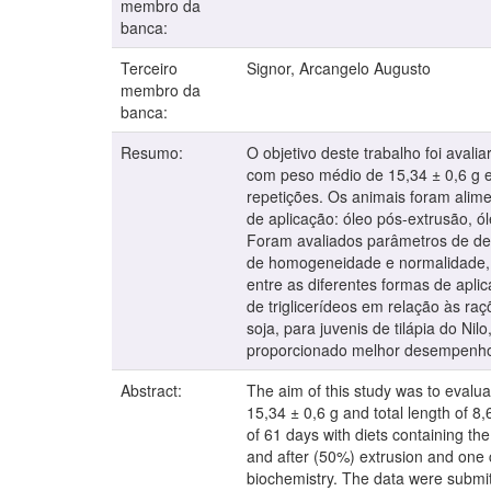
membro da
banca:
Terceiro
Signor, Arcangelo Augusto
membro da
banca:
Resumo:
O objetivo deste trabalho foi avali
com peso médio de 15,34 ± 0,6 g e
repetições. Os animais foram alim
de aplicação: óleo pós-extrusão, ól
Foram avaliados parâmetros de de
de homogeneidade e normalidade, a
entre as diferentes formas de apl
de triglicerídeos em relação às ra
soja, para juvenis de tilápia do N
proporcionado melhor desempenho pr
Abstract:
The aim of this study was to evaluat
15,34 ± 0,6 g and total length of 8
of 61 days with diets containing the
and after (50%) extrusion and one 
biochemistry. The data were submit