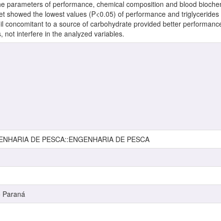
r the parameters of performance, chemical composition and blood biochem
iet showed the lowest values (P<0.05) of performance and triglycerides in
oil concomitant to a source of carbohydrate provided better performance 
s, not interfere in the analyzed variables.
NHARIA DE PESCA::ENGENHARIA DE PESCA
o Paraná