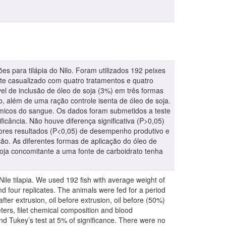
ões para tilápia do Nilo. Foram utilizados 192 peixes
te casualizado com quatro tratamentos e quatro
el de inclusão de óleo de soja (3%) em três formas
ão, além de uma ração controle isenta de óleo de soja.
micos do sangue. Os dados foram submetidos a teste
cância. Não houve diferença significativa (P>0,05)
enores resultados (P<0,05) de desempenho produtivo e
ão. As diferentes formas de aplicação do óleo de
 soja concomitante a uma fonte de carboidrato tenha
 Nile tilapia. We used 192 fish with average weight of
d four replicates. The animals were fed for a period
after extrusion, oil before extrusion, oil before (50%)
ers, filet chemical composition and blood
d Tukey’s test at 5% of significance. There were no