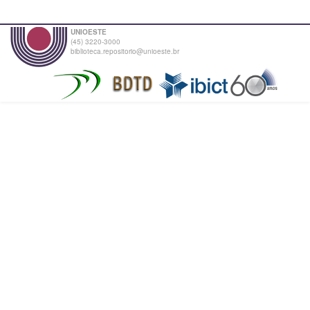
UNIOESTE
(45) 3220-3000
biblioteca.repositorio@unioeste.br