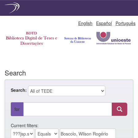
Skip
English
Español
Português
navigation
Search
Search:
for
Current filters: