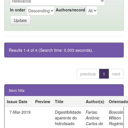
In order
Authors/record
Results 1-4 of 4 (Search time: 0.003 seconds).
previous
1
next
Item hits:
Issue Date
Preview
Title
Author(s)
Orientado
7-Mar-2019
Digestibilidade
Farias,
Boscolo,
aparente do
Antônio
Wilson
hidrolisado
Carlos do
Rogério