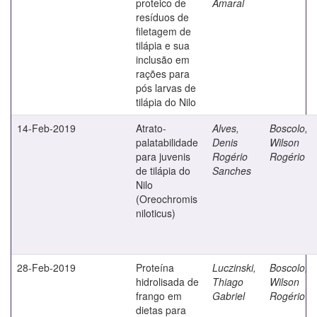
proteico de
Amaral
resíduos de
filetagem de
tilápia e sua
inclusão em
rações para
pós larvas de
tilápia do Nilo
14-Feb-2019
Atrato-
Alves,
Boscolo,
palatabilidade
Denis
Wilson
para juvenis
Rogério
Rogério
de tilápia do
Sanches
Nilo
(Oreochromis
niloticus)
28-Feb-2019
Proteína
Luczinski,
Boscolo,
hidrolisada de
Thiago
Wilson
frango em
Gabriel
Rogério
dietas para