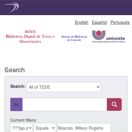
Skip
English
Español
Português
navigation
Search
Search:
for
Current filters: