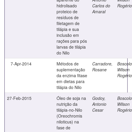
hidrolisado
Carlos do
Rogério
proteico de
Amaral
resíduos de
filetagem de
tilápia e sua
inclusão em
rações para pós
larvas de tilápia
do Nilo
7-Apr-2014
Métodos de
Carradore,
Boscolo
suplementação
Rosane
Wilson
da enzima fitase
Rogério
em dietas para
tilápia do Nilo
27-Feb-2015
Óleo de soja na
Godoy,
Boscolo
nutrição da
Antonio
Wilson
tilápia-no-Nilo
Cesar
Rogério
(Oreochromis
niloticus) na
fase de