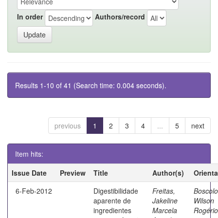
In order
Authors/record
Results 1-10 of 41 (Search time: 0.004 seconds).
previous
1
2
3
4
...
5
next
Item hits:
Issue Date
Preview
Title
Author(s)
Orient
6-Feb-2012
Digestibilidade
Freitas,
Boscolo
aparente de
Jakeline
Wilson
ingredientes
Marcela
Rogério