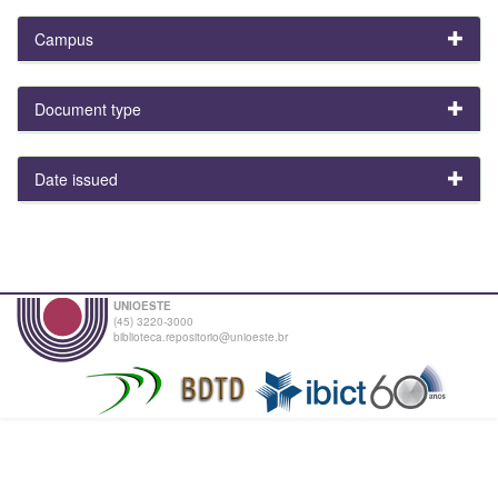
Campus
Document type
Date issued
UNIOESTE
(45) 3220-3000
biblioteca.repositorio@unioeste.br