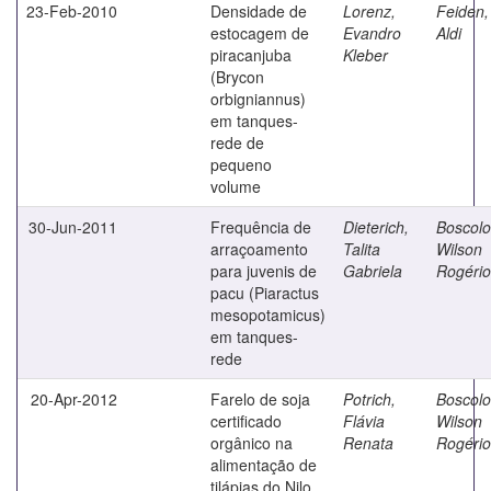
23-Feb-2010
Densidade de
Lorenz,
Feiden,
estocagem de
Evandro
Aldi
piracanjuba
Kleber
(Brycon
orbigniannus)
em tanques-
rede de
pequeno
volume
30-Jun-2011
Frequência de
Dieterich,
Boscolo
arraçoamento
Talita
Wilson
para juvenis de
Gabriela
Rogério
pacu (Piaractus
mesopotamicus)
em tanques-
rede
20-Apr-2012
Farelo de soja
Potrich,
Boscolo
certificado
Flávia
Wilson
orgânico na
Renata
Rogério
alimentação de
tilápias do Nilo