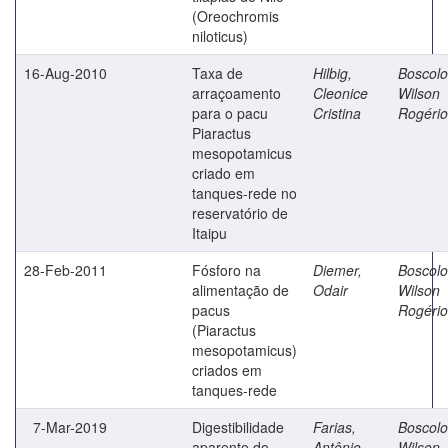
(Oreochromis
niloticus)
16-Aug-2010
Taxa de
Hilbig,
Boscolo
arraçoamento
Cleonice
Wilson
para o pacu
Cristina
Rogério
Piaractus
mesopotamicus
criado em
tanques-rede no
reservatório de
Itaipu
28-Feb-2011
Fósforo na
Diemer,
Boscolo
alimentação de
Odair
Wilson
pacus
Rogério
(Piaractus
mesopotamicus)
criados em
tanques-rede
7-Mar-2019
Digestibilidade
Farias,
Boscolo
aparente do
Antônio
Wilson