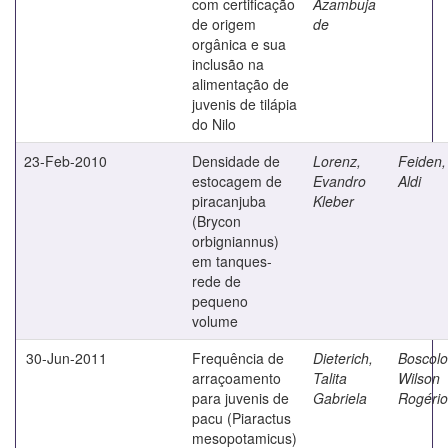
com certificação
Azambuja
de origem
de
orgânica e sua
inclusão na
alimentação de
juvenis de tilápia
do Nilo
23-Feb-2010
Densidade de
Lorenz,
Feiden,
estocagem de
Evandro
Aldi
piracanjuba
Kleber
(Brycon
orbigniannus)
em tanques-
rede de
pequeno
volume
30-Jun-2011
Frequência de
Dieterich,
Boscolo
arraçoamento
Talita
Wilson
para juvenis de
Gabriela
Rogério
pacu (Piaractus
mesopotamicus)