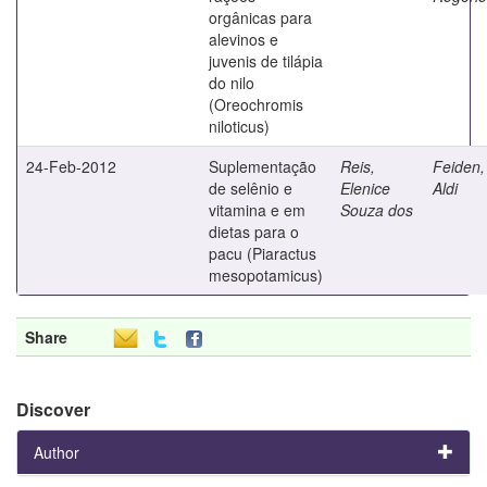
orgânicas para
alevinos e
juvenis de tilápia
do nilo
(Oreochromis
niloticus)
24-Feb-2012
Suplementação
Reis,
Feiden,
de selênio e
Elenice
Aldi
vitamina e em
Souza dos
dietas para o
pacu (Piaractus
mesopotamicus)
Share
Discover
Author