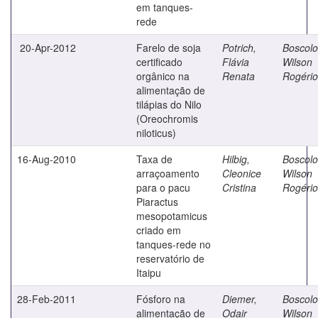
em tanques-
rede
20-Apr-2012
Farelo de soja
Potrich,
Boscolo
certificado
Flávia
Wilson
orgânico na
Renata
Rogério
alimentação de
tilápias do Nilo
(Oreochromis
niloticus)
16-Aug-2010
Taxa de
Hilbig,
Boscolo
arraçoamento
Cleonice
Wilson
para o pacu
Cristina
Rogério
Piaractus
mesopotamicus
criado em
tanques-rede no
reservatório de
Itaipu
28-Feb-2011
Fósforo na
Diemer,
Boscolo
alimentação de
Odair
Wilson