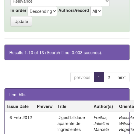
In order
Authors/record
Results 1-10 of 13 (Search time: 0.003 seconds).
previous
1
2
next
Item hits:
Issue Date
Preview
Title
Author(s)
Orient
6-Feb-2012
Digestibilidade
Freitas,
Boscolo
aparente de
Jakeline
Wilson
ingredientes
Marcela
Rogério