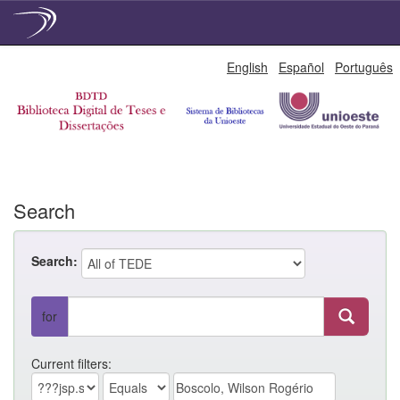
Skip
English
Español
Português
navigation
Search
Search:
for
Current filters: