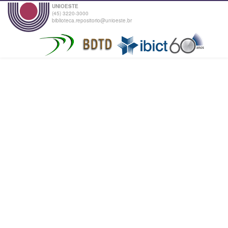
UNIOESTE
(45) 3220-3000
biblioteca.repositorio@unioeste.br