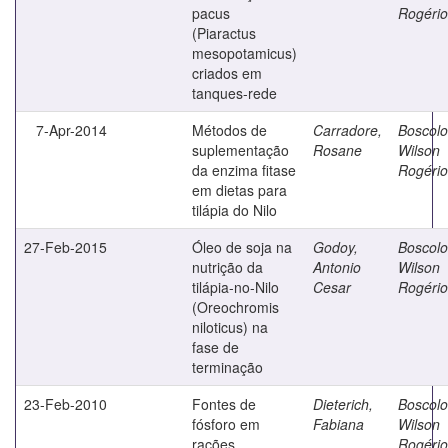
pacus
Rogério
(Piaractus
mesopotamicus)
criados em
tanques-rede
7-Apr-2014
Métodos de
Carradore,
Boscolo
suplementação
Rosane
Wilson
da enzima fitase
Rogério
em dietas para
tilápia do Nilo
27-Feb-2015
Óleo de soja na
Godoy,
Boscolo
nutrição da
Antonio
Wilson
tilápia-no-Nilo
Cesar
Rogério
(Oreochromis
niloticus) na
fase de
terminação
23-Feb-2010
Fontes de
Dieterich,
Boscolo
fósforo em
Fabiana
Wilson
rações
Rogério