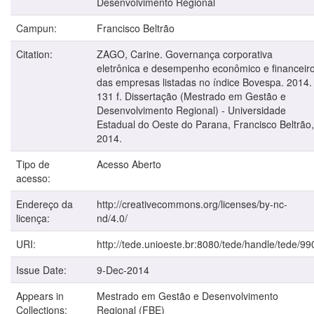
Desenvolvimento Regional
Campun:
Francisco Beltrão
Citation:
ZAGO, Carine. Governança corporativa
eletrônica e desempenho econômico e financeir
das empresas listadas no índice Bovespa. 2014.
131 f. Dissertação (Mestrado em Gestão e
Desenvolvimento Regional) - Universidade
Estadual do Oeste do Parana, Francisco Beltrão,
2014.
Tipo de
Acesso Aberto
acesso:
Endereço da
http://creativecommons.org/licenses/by-nc-
licença:
nd/4.0/
URI:
http://tede.unioeste.br:8080/tede/handle/tede/99
Issue Date:
9-Dec-2014
Appears in
Mestrado em Gestão e Desenvolvimento
Collections:
Regional (FBE)