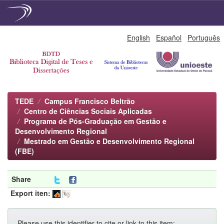
Skip
English
Español
Português
navigation
TEDE
Campus Francisco Beltrão
Centro de Ciências Sociais Aplicadas
Programa de Pós-Graduação em Gestão e
Desenvolvimento Regional
Mestrado em Gestão e Desenvolvimento Regional
(FBE)
Share
Export iten:
Please use this identifier to cite or link to this item: