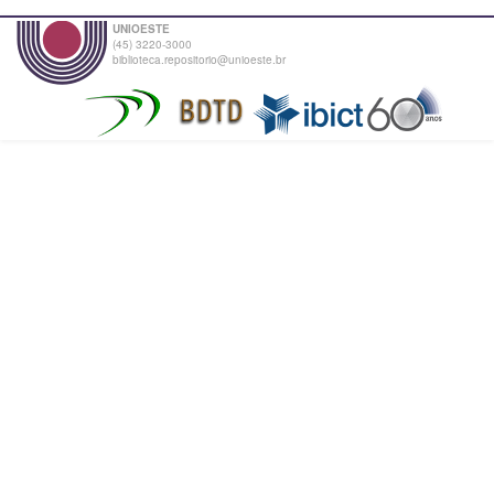
UNIOESTE
(45) 3220-3000
biblioteca.repositorio@unioeste.br