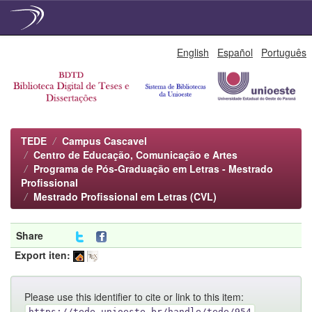
Skip
English
Español
Português
navigation
TEDE
Campus Cascavel
Centro de Educação, Comunicação e Artes
Programa de Pós-Graduação em Letras - Mestrado
Profissional
Mestrado Profissional em Letras (CVL)
Share
Export iten:
Please use this identifier to cite or link to this item:
https://tede.unioeste.br/handle/tede/954