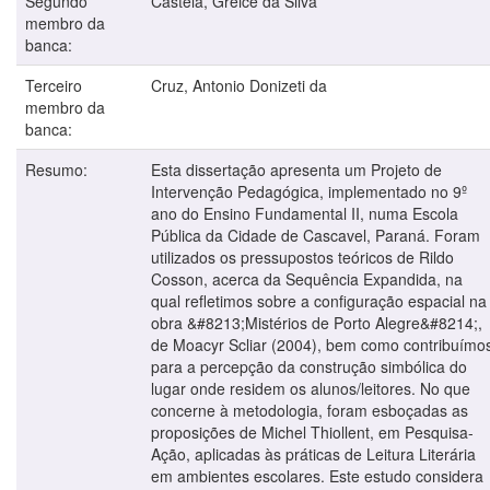
Segundo
Castela, Greice da Silva
membro da
banca:
Terceiro
Cruz, Antonio Donizeti da
membro da
banca:
Resumo:
Esta dissertação apresenta um Projeto de
Intervenção Pedagógica, implementado no 9º
ano do Ensino Fundamental II, numa Escola
Pública da Cidade de Cascavel, Paraná. Foram
utilizados os pressupostos teóricos de Rildo
Cosson, acerca da Sequência Expandida, na
qual refletimos sobre a configuração espacial na
obra &#8213;Mistérios de Porto Alegre&#8214;,
de Moacyr Scliar (2004), bem como contribuímo
para a percepção da construção simbólica do
lugar onde residem os alunos/leitores. No que
concerne à metodologia, foram esboçadas as
proposições de Michel Thiollent, em Pesquisa-
Ação, aplicadas às práticas de Leitura Literária
em ambientes escolares. Este estudo considera