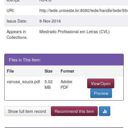
URI:
http://tede.unioeste.br:8080/tede/handle/tede/95
Issue Date:
9-Nov-2016
Appears in
Mestrado Profissional em Letras (CVL)
Collections:
Files in This Item:
File
Size
Format
vanusa_souza.pdf
5.02
Adobe
View/Open
MB
PDF
Preview
Show full item record
Recommend this item