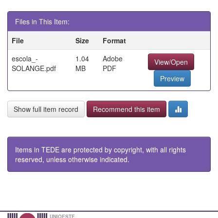
Files in This Item:
File
Size
Format
escola_-
1.04
Adobe
View/Open
SOLANGE.pdf
MB
PDF
Preview
Show full item record
Recommend this item
Items in TEDE are protected by copyright, with all rights
reserved, unless otherwise indicated.
UNIOESTE