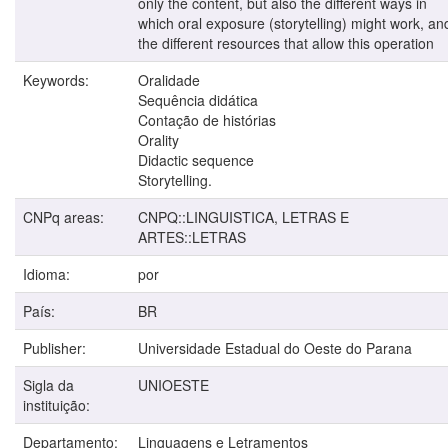
only the content, but also the different ways in
which oral exposure (storytelling) might work, an
the different resources that allow this operation
Keywords:
Oralidade
Sequência didática
Contação de histórias
Orality
Didactic sequence
Storytelling.
CNPq areas:
CNPQ::LINGUISTICA, LETRAS E
ARTES::LETRAS
Idioma:
por
País:
BR
Publisher:
Universidade Estadual do Oeste do Parana
Sigla da
UNIOESTE
instituição:
Departamento:
Linguagens e Letramentos