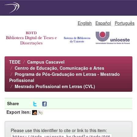
Skip
English
Español
Português
navigation
TEDE
Campus Cascavel
Centro de Educação, Comunicação e Artes
Programa de Pós-Graduação em Letras - Mestrado
Profissional
Mestrado Profissional em Letras (CVL)
Share
Export iten:
Please use this identifier to cite or link to this item:
https://tede.unioeste.br/handle/tede/946