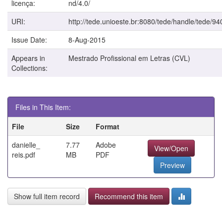
licença:
nd/4.0/
URI:
http://tede.unioeste.br:8080/tede/handle/tede/94
Issue Date:
8-Aug-2015
Appears in
Mestrado Profissional em Letras (CVL)
Collections:
Files in This Item:
File
Size
Format
danielle_
7.77
Adobe
View/Open
reis.pdf
MB
PDF
Preview
Show full item record
Recommend this item