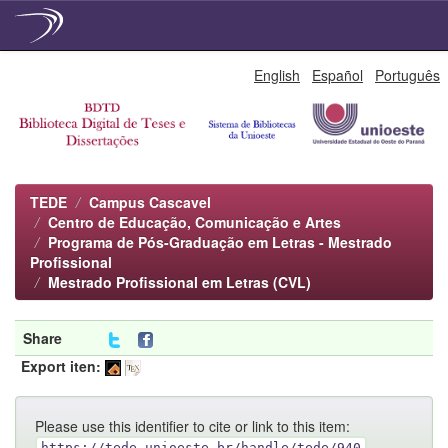
Skip
English
Español
Português
navigation
TEDE
Campus Cascavel
Centro de Educação, Comunicação e Artes
Programa de Pós-Graduação em Letras - Mestrado
Profissional
Mestrado Profissional em Letras (CVL)
Share
Export iten:
Please use this identifier to cite or link to this item:
https://tede.unioeste.br/handle/tede/940