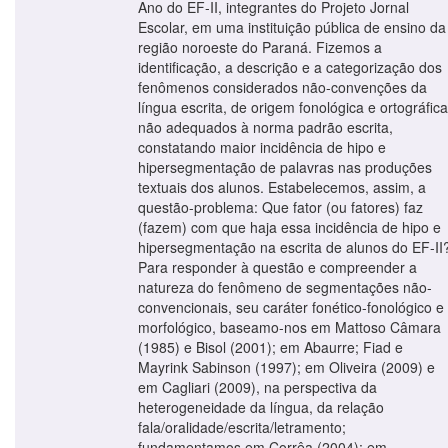
Ano do EF-II, integrantes do Projeto Jornal
Escolar, em uma instituição pública de ensino da
região noroeste do Paraná. Fizemos a
identificação, a descrição e a categorização dos
fenômenos considerados não-convenções da
língua escrita, de origem fonológica e ortográfica
não adequados à norma padrão escrita,
constatando maior incidência de hipo e
hipersegmentação de palavras nas produções
textuais dos alunos. Estabelecemos, assim, a
questão-problema: Que fator (ou fatores) faz
(fazem) com que haja essa incidência de hipo e
hipersegmentação na escrita de alunos do EF-II
Para responder à questão e compreender a
natureza do fenômeno de segmentações não-
convencionais, seu caráter fonético-fonológico e
morfológico, baseamo-nos em Mattoso Câmara
(1985) e Bisol (2001); em Abaurre; Fiad e
Mayrink Sabinson (1997); em Oliveira (2009) e
em Cagliari (2009), na perspectiva da
heterogeneidade da língua, da relação
fala/oralidade/escrita/letramento;
fundamentamos em Corrêa (2004); em