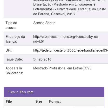
Dissertação (Mestrado em Linguagens e
Letramentos) - Universidade Estadual do Oeste
do Parana, Cascavel, 2016.
Tipo de
Acesso Aberto
acesso:
Endereço da
http://creativecommons.org/licenses/by-nc-
licença:
nd/4.0/
URI:
http://tede.unioeste.br:8080/tede/handle/tede/93
Issue Date:
5-Feb-2016
Appears in
Mestrado Profissional em Letras (CVL)
Collections:
Files in This Item:
File
Size
Format