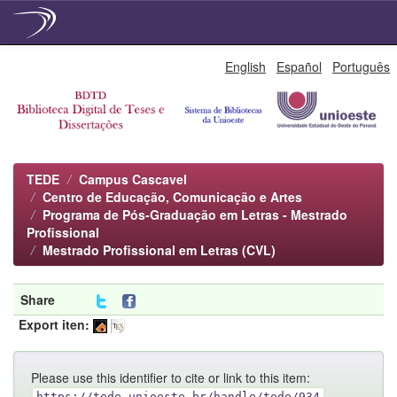
Skip
English
Español
Português
navigation
TEDE
Campus Cascavel
Centro de Educação, Comunicação e Artes
Programa de Pós-Graduação em Letras - Mestrado
Profissional
Mestrado Profissional em Letras (CVL)
Share
Export iten:
Please use this identifier to cite or link to this item:
https://tede.unioeste.br/handle/tede/934