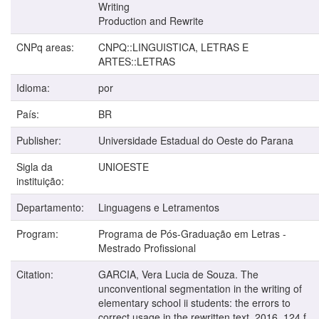
Writing
Production and Rewrite
CNPq areas:
CNPQ::LINGUISTICA, LETRAS E
ARTES::LETRAS
Idioma:
por
País:
BR
Publisher:
Universidade Estadual do Oeste do Parana
Sigla da
UNIOESTE
instituição:
Departamento:
Linguagens e Letramentos
Program:
Programa de Pós-Graduação em Letras -
Mestrado Profissional
Citation:
GARCIA, Vera Lucia de Souza. The
unconventional segmentation in the writing of
elementary school ii students: the errors to
correct usage in the rewritten text. 2016. 124 f.