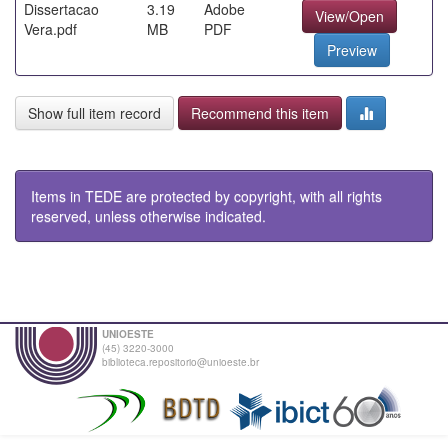
Dissertacao
3.19
Adobe
View/Open
Vera.pdf
MB
PDF
Preview
Show full item record
Recommend this item
Items in TEDE are protected by copyright, with all rights
reserved, unless otherwise indicated.
UNIOESTE
(45) 3220-3000
biblioteca.repositorio@unioeste.br