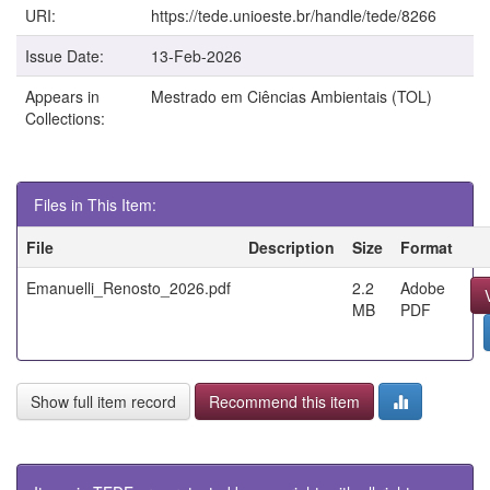
URI:
https://tede.unioeste.br/handle/tede/8266
Issue Date:
13-Feb-2026
Appears in
Mestrado em Ciências Ambientais (TOL)
Collections:
Files in This Item:
File
Description
Size
Format
Emanuelli_Renosto_2026.pdf
2.2
Adobe
MB
PDF
Show full item record
Recommend this item