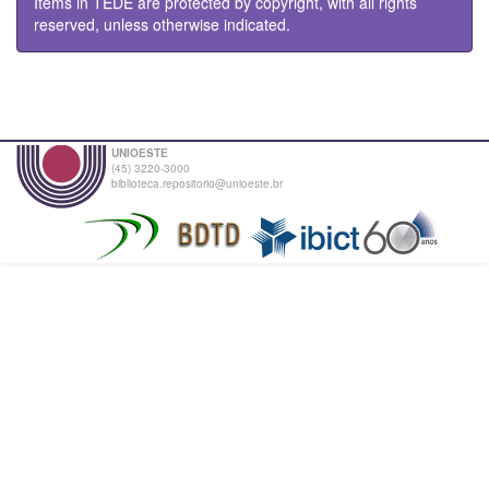
Items in TEDE are protected by copyright, with all rights
reserved, unless otherwise indicated.
UNIOESTE
(45) 3220-3000
biblioteca.repositorio@unioeste.br