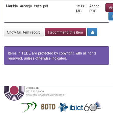
Marilda_Arcanjo_2025.pdf
13.66
Adobe
Vi
MB
PDF
Show full item record
Recommend this item
Items in TEDE are protected by copyright, with all rights
reserved, unless otherwise indicated.
UNIOESTE
(45) 3220-3000
biblioteca.repositorio@unioeste.br