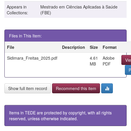
Appears in
Mestrado em Ciências Aplicadas à Saúde
Collections:
(FBE)
Files in This Item:
File
Description
Size
Format
Sidimara_Freitas_2025.pdf
4.61
Adobe
Vi
MB
PDF
P
Show full item record
Recommend this item
Items in TEDE are protected by copyright, with all rights
reserved, unless otherwise indicated.