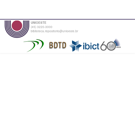
UNIOESTE
(45) 3220-3000
biblioteca.repositorio@unioeste.br