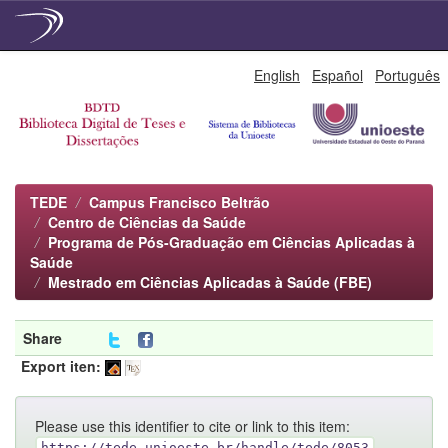
Skip
English
Español
Português
navigation
TEDE
Campus Francisco Beltrão
Centro de Ciências da Saúde
Programa de Pós-Graduação em Ciências Aplicadas à
Saúde
Mestrado em Ciências Aplicadas à Saúde (FBE)
Share
Export iten:
Please use this identifier to cite or link to this item:
https://tede.unioeste.br/handle/tede/8053