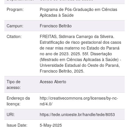
Program:
Programa de Pós-Graduação em Ciências
Aplicadas à Saúde
Campun:
Francisco Beltrão
Citation:
FREITAS, Sidimara Camargo da Silveira.
Estratificação de risco gestacional dos casos
de near miss materno no Estado do Paraná
no ano de 2023. 2025. 55f. Dissertação
(Mestrado em Ciências Aplicadas à Saúde) -
Universidade Estadual do Oeste do Paraná,
Francisco Beltrão, 2025.
Tipo de
Acesso Aberto
acesso:
Endereço da
http://creativecommons.org/licenses/by-nc-
licença:
nd/4.0/
URI:
https://tede.unioeste.br/handle/tede/8053
Issue Date:
5-May-2025