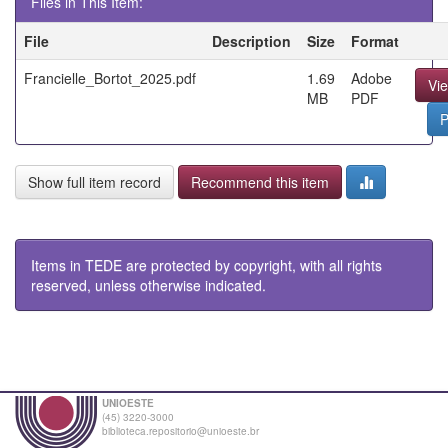
Files in This Item:
File
Description
Size
Format
Francielle_Bortot_2025.pdf
1.69
Adobe
Vi
MB
PDF
P
Show full item record
Recommend this item
Items in TEDE are protected by copyright, with all rights
reserved, unless otherwise indicated.
UNIOESTE
(45) 3220-3000
biblioteca.repositorio@unioeste.br