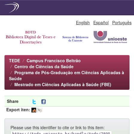
Skip
English
Español
Português
navigation
TEDE
Campus Francisco Beltrão
Centro de Ciências da Saúde
Programa de Pós-Graduação em Ciências Aplicadas à
Saúde
Mestrado em Ciências Aplicadas à Saúde (FBE)
Share
Export iten:
Please use this identifier to cite or link to this item:
https://tede.unioeste.br/handle/tede/7895