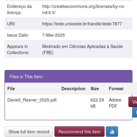
Endereço da
http://creativecommons.org/licenses/by-nc-
licença:
nd/4.0/
URI:
https://tede.unioeste.br/handle/tede/7877
Issue Date:
7-Mar-2025
Appears in
Mestrado em Ciências Aplicadas à Saúde
Collections:
(FBE)
Files in This Item:
File
Description
Size
Format
Danieli_Resner_2025.pdf
622.29
Adobe
V
kB
PDF
Show full item record
Recommend this item