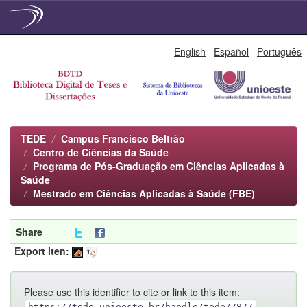
Skip
English
Español
Português
navigation
TEDE
Campus Francisco Beltrão
Centro de Ciências da Saúde
Programa de Pós-Graduação em Ciências Aplicadas à
Saúde
Mestrado em Ciências Aplicadas à Saúde (FBE)
Share
Export iten:
Please use this identifier to cite or link to this item:
https://tede.unioeste.br/handle/tede/7877