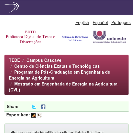
Skip
English
Español
Português
navigation
TEDE
Campus Cascavel
Centro de Ciências Exatas e Tecnológicas
Programa de Pós-Graduação em Engenharia de
Energia na Agricultura
Mestrado em Engenharia de Energia na Agricultura
(CVL)
Share
Export iten:
Please use this identifier to cite or link to this item: