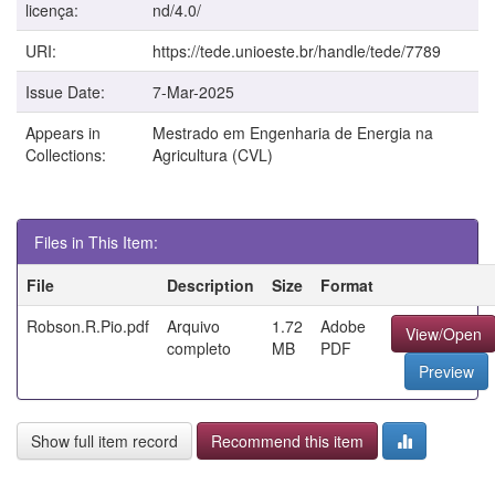
licença:
nd/4.0/
URI:
https://tede.unioeste.br/handle/tede/7789
Issue Date:
7-Mar-2025
Appears in
Mestrado em Engenharia de Energia na
Collections:
Agricultura (CVL)
Files in This Item:
File
Description
Size
Format
Robson.R.Pio.pdf
Arquivo
1.72
Adobe
View/Open
completo
MB
PDF
Preview
Show full item record
Recommend this item