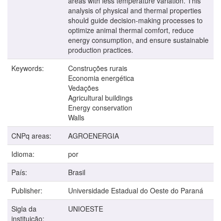
areas with less temperature variation. This
analysis of physical and thermal properties
should guide decision-making processes to
optimize animal thermal comfort, reduce
energy consumption, and ensure sustainable
production practices.
Keywords:
Construções rurais
Economia energética
Vedações
Agricultural buildings
Energy conservation
Walls
CNPq areas:
AGROENERGIA
Idioma:
por
País:
Brasil
Publisher:
Universidade Estadual do Oeste do Paraná
Sigla da
UNIOESTE
instituição: