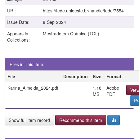
URI:
https://tede.unioeste.br/handle/tede/7554
Issue Date:
6-Sep-2024
Appears in
Mestrado em Química (TOL)
Collections:
Files in This Item:
File
Description
Size
Format
Karina_Almeida_2024.pdf
1.18
Adobe
Vie
MB
PDF
Pr
Show full item record
Recommend this item