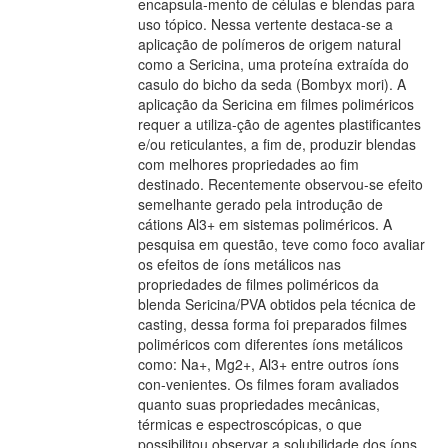
encapsula-mento de células e blendas para
uso tópico. Nessa vertente destaca-se a
aplicação de polímeros de origem natural
como a Sericina, uma proteína extraída do
casulo do bicho da seda (Bombyx mori). A
aplicação da Sericina em filmes poliméricos
requer a utiliza-ção de agentes plastificantes
e/ou reticulantes, a fim de, produzir blendas
com melhores propriedades ao fim
destinado. Recentemente observou-se efeito
semelhante gerado pela introdução de
cátions Al3+ em sistemas poliméricos. A
pesquisa em questão, teve como foco avaliar
os efeitos de íons metálicos nas
propriedades de filmes poliméricos da
blenda Sericina/PVA obtidos pela técnica de
casting, dessa forma foi preparados filmes
poliméricos com diferentes íons metálicos
como: Na+, Mg2+, Al3+ entre outros íons
con-venientes. Os filmes foram avaliados
quanto suas propriedades mecânicas,
térmicas e espectroscópicas, o que
possibilitou observar a solubilidade dos íons