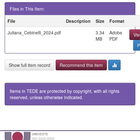
Files in This Item:
File
Description
Size
Format
Juliana_Cebinelli_2024.pdf
3.34
Adobe
Vi
MB
PDF
P
Show full item record
Recommend this item
Items in TEDE are protected by copyright, with all rights
reserved, unless otherwise indicated.
UNIOESTE
(45) 3220-3000