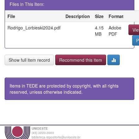
Files in This Item:
File
Description
Size
Format
Rodrigo_Lorbieski2024.pdf
4.15
Adobe
Vi
MB
PDF
P
Show full item record
Recommend this item
Items in TEDE are protected by copyright, with all rights
reserved, unless otherwise indicated.
UNIOESTE
(45) 3220-3000
biblioteca.repositorio@unioeste.br