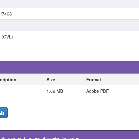
e/7468
a (CVL)
cription
Size
Format
1.66 MB
Adobe PDF
ghts reserved, unless otherwise indicated.