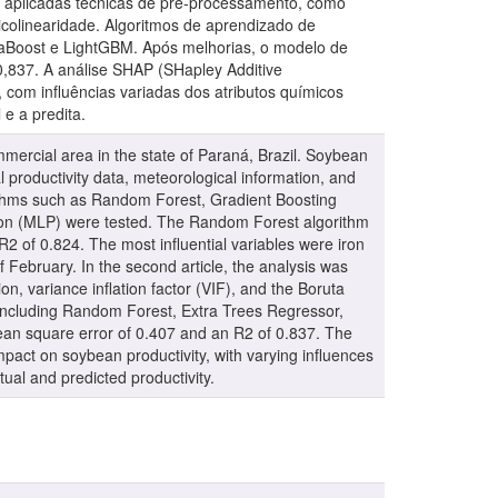
am aplicadas técnicas de pré-processamento, como
ticolinearidade. Algoritmos de aprendizado de
daBoost e LightGBM. Após melhorias, o modelo de
,837. A análise SHAP (SHapley Additive
, com influências variadas dos atributos químicos
 e a predita.
mmercial area in the state of Paraná, Brazil. Soybean
al productivity data, meteorological information, and
orithms such as Random Forest, Gradient Boosting
on (MLP) were tested. The Random Forest algorithm
2 of 0.824. The most influential variables were iron
f February. In the second article, the analysis was
n, variance inflation factor (VIF), and the Boruta
including Random Forest, Extra Trees Regressor,
an square error of 0.407 and an R2 of 0.837. The
mpact on soybean productivity, with varying influences
tual and predicted productivity.