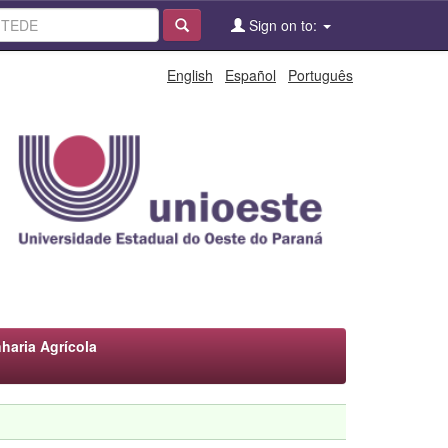
Sign on to:
English
Español
Português
aria Agrícola