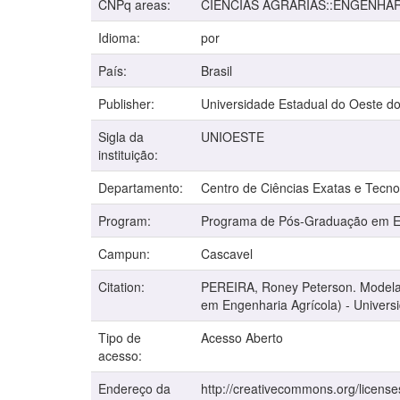
CNPq areas:
CIENCIAS AGRARIAS::ENGENHA
Idioma:
por
País:
Brasil
Publisher:
Universidade Estadual do Oeste d
Sigla da
UNIOESTE
instituição:
Departamento:
Centro de Ciências Exatas e Tecno
Program:
Programa de Pós-Graduação em En
Campun:
Cascavel
Citation:
PEREIRA, Roney Peterson. Modelag
em Engenharia Agrícola) - Univers
Tipo de
Acesso Aberto
acesso:
Endereço da
http://creativecommons.org/license