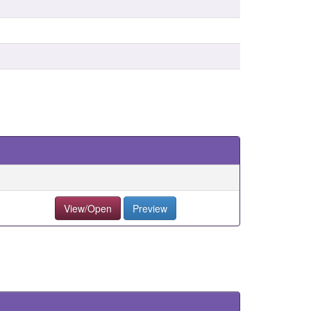
View/Open
Preview