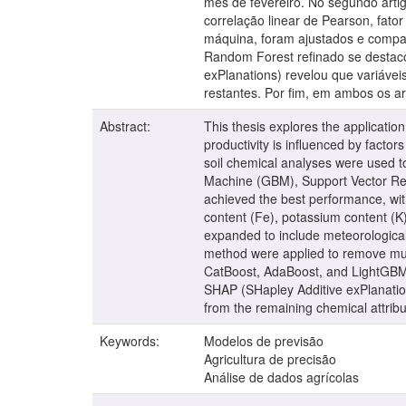
mês de fevereiro. No segundo artig
correlação linear de Pearson, fato
máquina, foram ajustados e compa
Random Forest refinado se destaco
exPlanations) revelou que variávei
restantes. Por fim, em ambos os ar
Abstract:
This thesis explores the applicatio
productivity is influenced by factor
soil chemical analyses were used to
Machine (GBM), Support Vector Re
achieved the best performance, with
content (Fe), potassium content (K),
expanded to include meteorological 
method were applied to remove mul
CatBoost, AdaBoost, and LightGBM.
SHAP (SHapley Additive exPlanations
from the remaining chemical attribut
Keywords:
Modelos de previsão
Agricultura de precisão
Análise de dados agrícolas