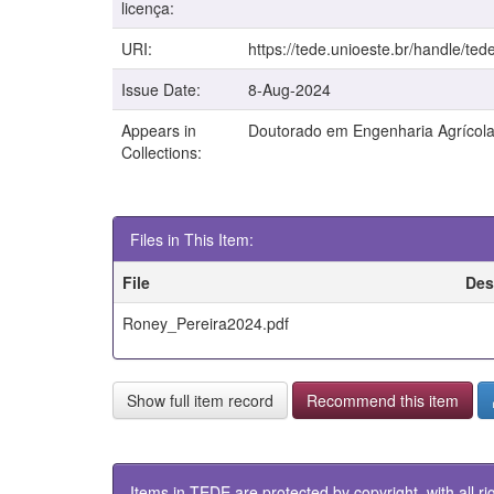
licença:
URI:
https://tede.unioeste.br/handle/ted
Issue Date:
8-Aug-2024
Appears in
Doutorado em Engenharia Agrícol
Collections:
Files in This Item:
File
Des
Roney_Pereira2024.pdf
Show full item record
Recommend this item
Items in TEDE are protected by copyright, with all ri