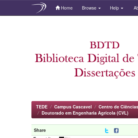
Home
Browse
Help
Ab
Skip
navigation
TEDE
Campus Cascavel
Centro de Ciência
Doutorado em Engenharia Agrícola (CVL)
Share