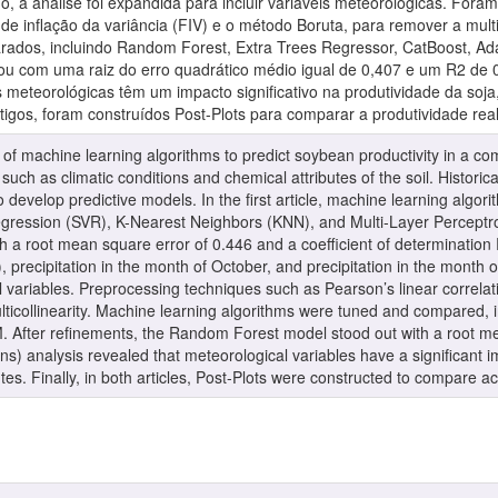
o, a análise foi expandida para incluir variáveis meteorológicas. For
r de inflação da variância (FIV) e o método Boruta, para remover a mul
rados, incluindo Random Forest, Extra Trees Regressor, CatBoost, A
u com uma raiz do erro quadrático médio igual de 0,407 e um R2 de 0
s meteorológicas têm um impacto significativo na produtividade da soja
tigos, foram construídos Post-Plots para comparar a produtividade real
n of machine learning algorithms to predict soybean productivity in a co
s such as climatic conditions and chemical attributes of the soil. Historic
 develop predictive models. In the first article, machine learning alg
gression (SVR), K-Nearest Neighbors (KNN), and Multi-Layer Perceptr
 a root mean square error of 0.446 and a coefficient of determination R
 precipitation in the month of October, and precipitation in the month o
variables. Preprocessing techniques such as Pearson’s linear correlatio
ticollinearity. Machine learning algorithms were tuned and compared, 
 After refinements, the Random Forest model stood out with a root me
) analysis revealed that meteorological variables have a significant i
es. Finally, in both articles, Post-Plots were constructed to compare ac