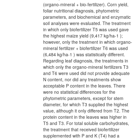
(organo-mineral + bio-fertilizer). Corn yield,
foliar nutritional diagnosis, phytometric
parameters, and biochemical and enzymatic
soil analyses were evaluated. The treatment
in which only biofertilizer T5 was used gave
the highest maize yield (9,417 kg/ha-1 );
however, only the treatment in which organo-
mineral fertilizer + biofertilizer T6 was used
(6,484 kg/ha-1 ) was statistically different.
Regarding leaf diagnosis, the treatments in
which only the organo-mineral fertilizers T3
and T6 were used did not provide adequate
N content, nor did any treatments show
acceptable P content in the leaves. There
were no statistical differences for the
phytometric parameters, except for stem
diameter, for which T3 supplied the highest
value, although it only differed from T2. The
protein content in the leaves was higher in
T5 and T3. For total soluble carbohydrates,
the treatment that received biofertilizer
supplemented with P and K (T4) had a