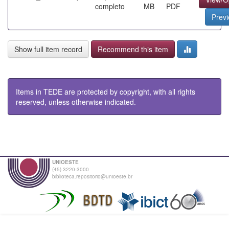
completo
MB
PDF
Prev
Show full item record
Recommend this item
Items in TEDE are protected by copyright, with all rights
reserved, unless otherwise indicated.
UNIOESTE
(45) 3220-3000
biblioteca.repositorio@unioeste.br