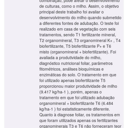
combinação, pode afetar o desenvolvimento
de culturas, como o milho. Assim, o objetivo
principal deste trabalho foi avaliar o
desenvolvimento do milho quando submetido
a diferentes fontes de adubação. O teste foi
realizado em casa de vegetação com seis
tratamentos, sendo T1 fertilizante mineral,
T2 organomineral, T3 organomineral K+ , T4
biofertilizante, T5 biofertilizante P+ e T6
misto (organomineral + biofertilizante). Foi
avaliada a produtividade do milho,
diagnóstico nutricional foliar, parâmetros
fitométricos, análises bioquímicas e
enzimáticas do solo. O tratamento em que
foi utilizado apenas biofertilizante T5
proporcionou maior produtividade de milho
(9.417 kg/ha-1 ), porém, apenas o
tratamento em que foi utilizado adubação
organomineral + biofertilizante T6 (6.484
kg/ha-1 ) foi estatisticamente diferente.
Quanto à diagnose foliar, os tratamentos em
que foram utilizados apenas os fertilizantes
organominerais T3 e T6 não forneceram teor