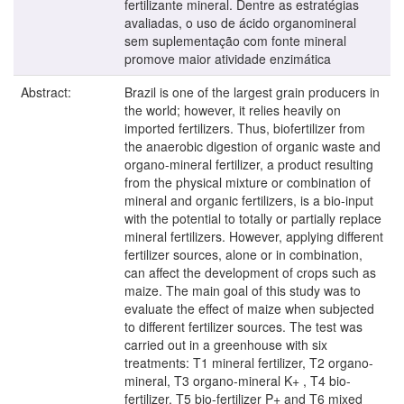
fertilizante mineral. Dentre as estratégias
avaliadas, o uso de ácido organomineral
sem suplementação com fonte mineral
promove maior atividade enzimática
Abstract:
Brazil is one of the largest grain producers in
the world; however, it relies heavily on
imported fertilizers. Thus, biofertilizer from
the anaerobic digestion of organic waste and
organo-mineral fertilizer, a product resulting
from the physical mixture or combination of
mineral and organic fertilizers, is a bio-input
with the potential to totally or partially replace
mineral fertilizers. However, applying different
fertilizer sources, alone or in combination,
can affect the development of crops such as
maize. The main goal of this study was to
evaluate the effect of maize when subjected
to different fertilizer sources. The test was
carried out in a greenhouse with six
treatments: T1 mineral fertilizer, T2 organo-
mineral, T3 organo-mineral K+ , T4 bio-
fertilizer, T5 bio-fertilizer P+ and T6 mixed