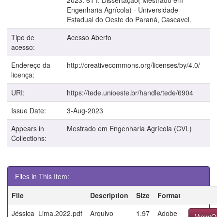
Engenharia Agrícola) - Universidade
Estadual do Oeste do Paraná, Cascavel.
Tipo de
Acesso Aberto
acesso:
Endereço da
http://creativecommons.org/licenses/by/4.0/
licença:
URI:
https://tede.unioeste.br/handle/tede/6904
Issue Date:
3-Aug-2023
Appears in
Mestrado em Engenharia Agrícola (CVL)
Collections:
Files in This Item:
File
Description
Size
Format
Jéssica_Lima.2022.pdf
Arquivo
1.97
Adobe
View/O