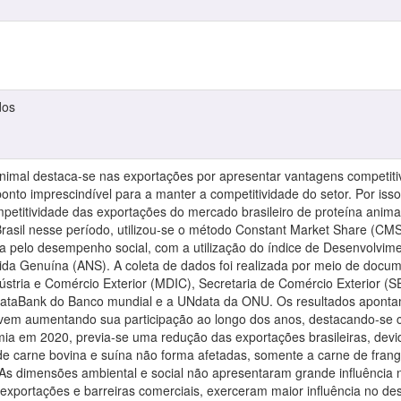
dos
animal destaca-se nas exportações por apresentar vantagens competiti
nto imprescindível para a manter a competitividade do setor. Por isso, 
petitividade das exportações do mercado brasileiro de proteína animal
Brasil nesse período, utilizou-se o método Constant Market Share (CMS
iada pelo desempenho social, com a utilização do índice de Desenvol
ida Genuína (ANS). A coleta de dados foi realizada por meio de docum
dústria e Comércio Exterior (MDIC), Secretaria de Comércio Exterior
taBank do Banco mundial e a UNdata da ONU. Os resultados apontam
e vem aumentando sua participação ao longo dos anos, destacando-se 
 em 2020, previa-se uma redução das exportações brasileiras, devi
e carne bovina e suína não forma afetadas, somente a carne de fran
 As dimensões ambiental e social não apresentaram grande influência
exportações e barreiras comerciais, exerceram maior influência no des