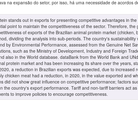
va na expansão do setor, por isso, há uma necessidade de acordos de f
tein stands out in exports for presenting competitive advantages in the i
ial point to maintain the competitiveness of the sector. Therefore, the 
etitiveness of exports of the Brazilian animal protein market (chicken, 
, dividing the analysis into sub-periods. The country's sustainability
 by Environmental Performance, assessed from the Genuine Net Savin
itutions, such as the Ministry of Development, Industry and Foreign Tra
d also in the World database. dataBank from the World Bank and UNdat
imal protein market and has been increasing its share over the years, st
 2020, a reduction in Brazilian exports was expected, due to increased r
nly chicken meat had a reduction, in 2020, in the value exported and wh
s did not show great influence on competitive performance; factors suc
n the country's export performance. Tariff and non-tariff barriers act as 
eements to improve policies to encourage competitiveness.