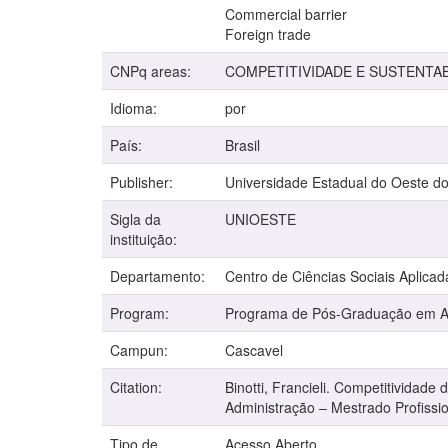
Commercial barrier
Foreign trade
CNPq areas:
COMPETITIVIDADE E SUSTENTAB
Idioma:
por
País:
Brasil
Publisher:
Universidade Estadual do Oeste d
Sigla da
UNIOESTE
instituição:
Departamento:
Centro de Ciências Sociais Aplicad
Program:
Programa de Pós-Graduação em Adm
Campun:
Cascavel
Citation:
Binotti, Francieli. Competitividad
Administração – Mestrado Profissi
Tipo de
Acesso Aberto