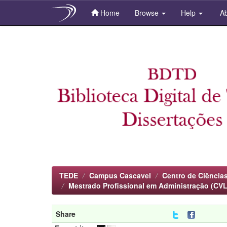
Home
Browse
Help
Ab
Skip
navigation
TEDE
Campus Cascavel
Centro de Ciências
Mestrado Profissional em Administração (CVL
Share