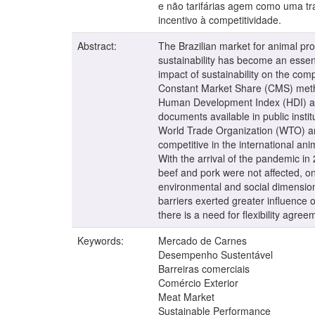
e não tarifárias agem como uma tra
incentivo à competitividade.
Abstract:
The Brazilian market for animal pro
sustainability has become an essent
impact of sustainability on the comp
Constant Market Share (CMS) method
Human Development Index (HDI) and
documents available in public inst
World Trade Organization (WTO) an
competitive in the international an
With the arrival of the pandemic in
beef and pork were not affected, o
environmental and social dimension
barriers exerted greater influence o
there is a need for flexibility agr
Keywords:
Mercado de Carnes
Desempenho Sustentável
Barreiras comerciais
Comércio Exterior
Meat Market
Sustainable Performance