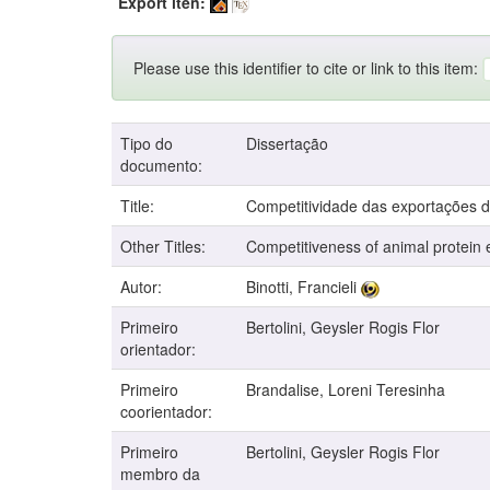
Export iten:
Please use this identifier to cite or link to this item:
Tipo do
Dissertação
documento:
Title:
Competitividade das exportações de
Other Titles:
Competitiveness of animal protein ex
Autor:
Binotti, Francieli
Primeiro
Bertolini, Geysler Rogis Flor
orientador:
Primeiro
Brandalise, Loreni Teresinha
coorientador:
Primeiro
Bertolini, Geysler Rogis Flor
membro da