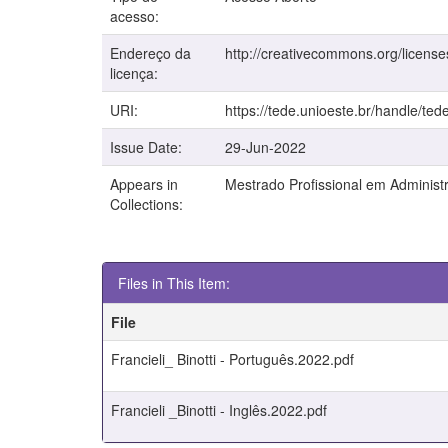
acesso:
Endereço da
http://creativecommons.org/license
licença:
URI:
https://tede.unioeste.br/handle/ted
Issue Date:
29-Jun-2022
Appears in
Mestrado Profissional em Administ
Collections:
Files in This Item:
File
Francieli_ Binotti - Português.2022.pdf
Francieli _Binotti - Inglês.2022.pdf