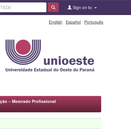
Sign on to:
English
Español
Português
ão – Mestrado Profissional