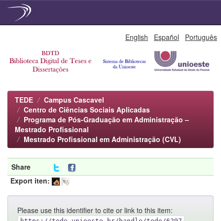
Skip
English
Español
Português
navigation
TEDE
Campus Cascavel
Centro de Ciências Sociais Aplicadas
Programa de Pós-Graduação em Administração –
Mestrado Profissional
Mestrado Profissional em Administração (CVL)
Share
Export iten:
Please use this identifier to cite or link to this item:
https://tede.unioeste.br/handle/tede/6297