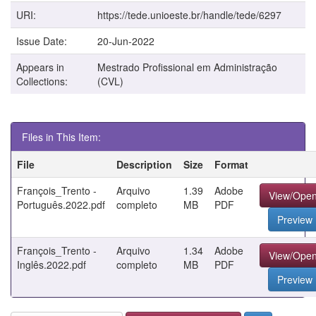
URI:
https://tede.unioeste.br/handle/tede/6297
Issue Date:
20-Jun-2022
Appears in
Mestrado Profissional em Administração
Collections:
(CVL)
Files in This Item:
File
Description
Size
Format
François_Trento -
Arquivo
1.39
Adobe
View/Ope
Português.2022.pdf
completo
MB
PDF
Preview
François_Trento -
Arquivo
1.34
Adobe
View/Ope
Inglês.2022.pdf
completo
MB
PDF
Preview