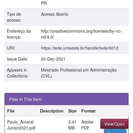
PR.
Tipo de
Acesso Aberto
acesso:
Endereço da
http://creativecommons.org/licenses/by-nc-
licença:
nd/4.0/
URI:
https://tede.unioeste.br/handle/tede/6012
Issue Date:
20-Dec-2021
Appears in
Mestrado Profissional em Administração
Collections:
(CVL)
Files in This Item:
File
Description
Size
Format
Paulo_Amaral
3.41
Adobe
View/Open
Junior2021.pdf
MB
PDF