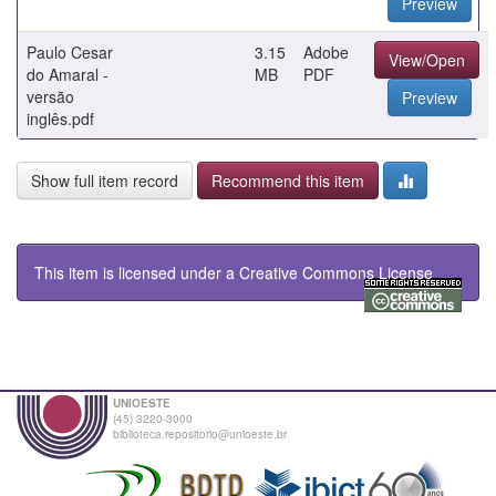
Preview
Paulo Cesar
3.15
Adobe
View/Open
do Amaral -
MB
PDF
versão
Preview
inglês.pdf
Show full item record
Recommend this item
This item is licensed under a
Creative Commons License
UNIOESTE
(45) 3220-3000
biblioteca.repositorio@unioeste.br