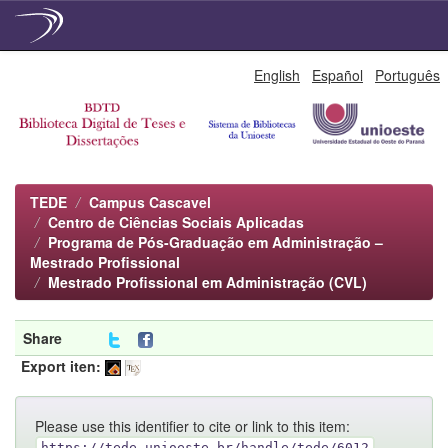
Skip
English
Español
Português
navigation
TEDE
Campus Cascavel
Centro de Ciências Sociais Aplicadas
Programa de Pós-Graduação em Administração –
Mestrado Profissional
Mestrado Profissional em Administração (CVL)
Share
Export iten:
Please use this identifier to cite or link to this item:
https://tede.unioeste.br/handle/tede/6012